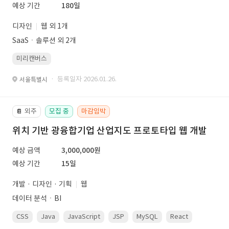
예상 기간
180일
디자인
웹 외 1개
SaaSㆍ솔루션 외 2개
미리캔버스
· 등록일자 2026.01.26.
서울특별시
외주
모집 중
마감임박
📔
위치 기반 광융합기업 산업지도 프로토타입 웹 개발
예상 금액
3,000,000원
예상 기간
15일
개발 · 디자인 · 기획
웹
데이터 분석ㆍBI
CSS
Java
JavaScript
JSP
MySQL
React
Spring