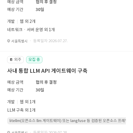
예상 금액
협의 후 결정
예상 기간
30일
개발
웹 외 2개
네트워크ㆍ서버 운영 외 1개
· 등록일자 2026.07.27.
서울특별시
외주
모집 중
📔
사내 통합 LLM API 게이트웨이 구축
예상 금액
협의 후 결정
예상 기간
30일
개발
웹 외 1개
LLM 구축 외 1개
litellm(오픈소스 llm 게이트웨이) 또는 langfuse 등 검증된 오픈소스 프
· 등록일자 2026.07.28.
서울특별시