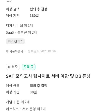
예상 금액
협의 후 결정
예상 기간
180일
디자인
웹 외 1개
SaaSㆍ솔루션 외 2개
미리캔버스
· 등록일자 2026.01.26.
서울특별시
외주
모집 중
📔
SAT 모의고사 웹사이트 서버 이관 및 DB 튜닝
예상 금액
협의 후 결정
예상 기간
30일
개발
웹 외 2개
네트워크ㆍ서버 운영 외 1개