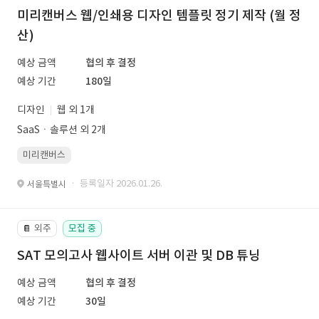
미리캔버스 웹/인쇄용 디자인 템플릿 정기 제작 (월 정
산)
예상 금액
협의 후 결정
예상 기간
180일
디자인
웹 외 1개
SaaSㆍ솔루션 외 2개
미리캔버스
· 등록일자 2026.01.26.
서울특별시
외주
모집 중
📔
SAT 모의고사 웹사이트 서버 이관 및 DB 튜닝
예상 금액
협의 후 결정
예상 기간
30일