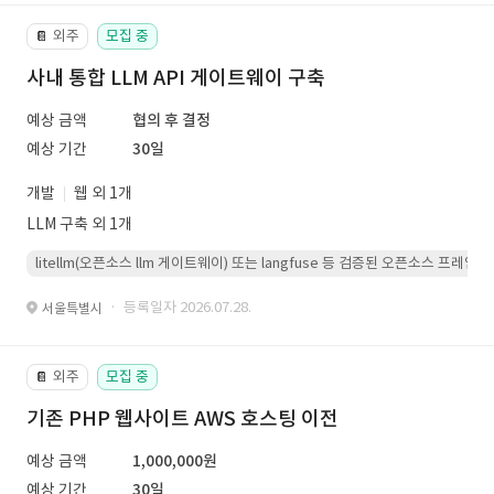
외주
모집 중
📔
사내 통합 LLM API 게이트웨이 구축
예상 금액
협의 후 결정
예상 기간
30일
개발
웹 외 1개
LLM 구축 외 1개
litellm(오픈소스 llm 게이트웨이) 또는 langfuse 등 검증된 오픈소스 프
· 등록일자 2026.07.28.
서울특별시
외주
모집 중
📔
기존 PHP 웹사이트 AWS 호스팅 이전
예상 금액
1,000,000원
예상 기간
30일