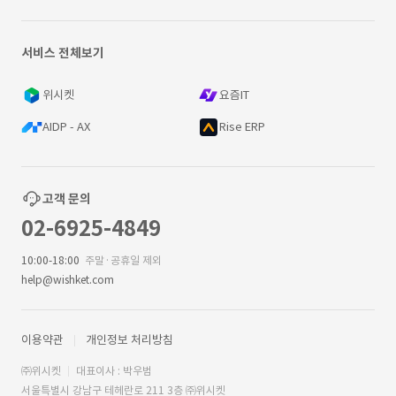
서비스 전체보기
위시켓
요즘IT
AIDP - AX
Rise ERP
고객 문의
02-6925-4849
10:00-18:00
주말·공휴일 제외
help@wishket.com
이용약관
개인정보 처리방침
㈜위시켓
대표이사 : 박우범
서울특별시 강남구 테헤란로 211 3층 ㈜위시켓