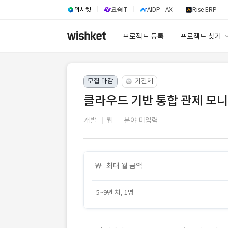
위시켓
요즘IT
AIDP - AX
Rise ERP
프로젝트 등록
프로젝트 찾기
프로젝트 찾기
모집 마감
기간제
유사사례 검색 A
클라우드 기반 통합 관제 모니
개발
웹
분야 미입력
최대 월 금액
5~9년 차, 1명