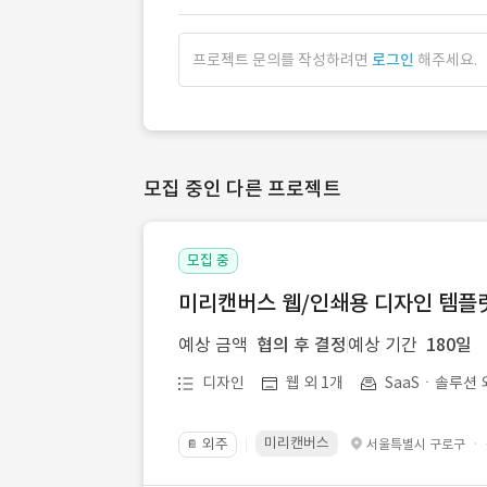
프로젝트 문의를 작성하려면
로그인
해주세요.
모집 중인 다른 프로젝트
모집 중
미리캔버스 웹/인쇄용 디자인 템플릿 
예상 금액
협의 후 결정
예상 기간
180일
디자인
웹 외 1개
SaaSㆍ솔루션 
미리캔버스
외주
·
서울특별시 구로구
📔