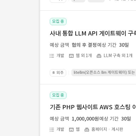
모집 중
사내 통합 LLM API 게이트웨이 구
예상 금액
협의 후 결정
예상 기간
30일
개발
웹 외 1개
LLM 구축 외 1개
litellm(오픈소스 llm 게이트웨이)
외주
📔
모집 중
기존 PHP 웹사이트 AWS 호스팅 
예상 금액
1,000,000원
예상 기간
30일
개발
웹
홈페이지ㆍ게시판