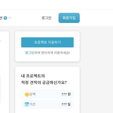
션
로그인
회원가입
유사사례 검색 AI
.
프로젝트 지원하기
‘이런 거’ 만들어본
개발 회사 있어?
로그인
하여 편리하게 이용하세요!
바로가기
내 프로젝트의
적정 견적이 궁금하신가요?
금액
??? 원
기간
??? 일