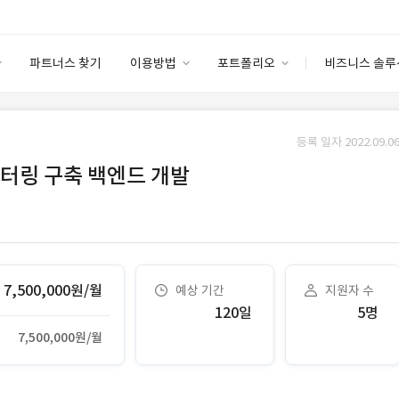
파트너스 찾기
이용방법
포트폴리오
비즈니스 솔루
이용방법
포트폴리오
엔터프라이즈
I
파트너 등급
이용후기
등록 일자 2022.09.06
안심 코드 케어
이용요금
솔루션 마켓
터링 구축 백엔드 개발
고객센터
스토어
7,500,000원/월
예상 기간
지원자 수
120일
5명
7,500,000원/월