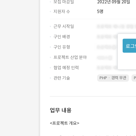
모집 마감일
2022년 09월 20일
지원자 수
5명
근무 시작일
구인 배경
로그
구인 유형
프로젝트 산업 분야
협업 예정 인력
관련 기술
PHP · 경력 무관
업무 내용
<프로젝트 개요>