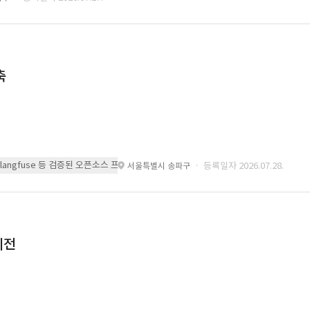
축
 또는 langfuse 등 검증된 오픈소스 프레임워크를 기반으로 시스템을 구축
· 등록일자 2026.07.28.
서울특별시 송파구
이전