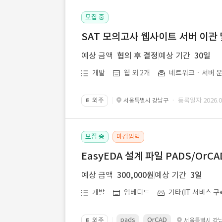
모집 중
SAT 모의고사 웹사이트 서버 이관 
예상 금액
협의 후 결정
예상 기간
30일
개발
웹 외 2개
네트워크ㆍ서버 운
외주
· 등록일자 2026.07
서울특별시 강남구
📔
모집 중
마감임박
EasyEDA 설계 파일 PADS/Or
예상 금액
300,000원
예상 기간
3일
개발
임베디드
기타(IT 서비스 구
pads
OrCAD
외주
서울특별시 강
📔