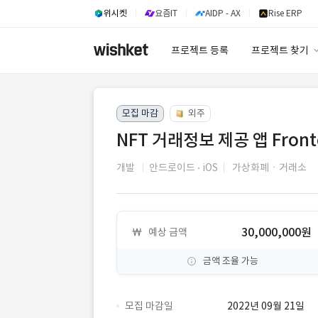
위시켓
요즘IT
AIDP - AX
Rise ERP
프로젝트 등록
프로젝트 찾기
프로젝트 찾기
모집 마감
외주
유사사례 검색 A
NFT 거래정보 제공 앱 Fron
개발
안드로이드
iOS
가상화폐ㆍ거래소
30,000,000원
예상 금액
금액 조율 가능
모집 마감일
2022년 09월 21일