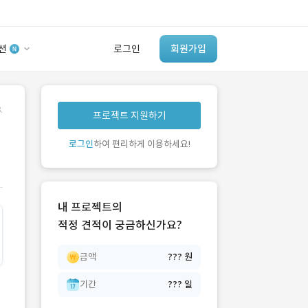
션
로그인
회원가입
유사사례 검색 AI
.
프로젝트 지원하기
‘이런 거’ 만들어본
개발 회사 있어?
로그인
하여 편리하게 이용하세요!
바로가기
내 프로젝트의
적정 견적이 궁금하신가요?
금액
??? 원
기간
??? 일