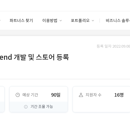
파트너스 찾기
이용방법
포트폴리오
비즈니스 솔루
이용방법
포트폴리오
엔터프라이즈
I
파트너 등급
이용후기
등록 일자 2022.09.08
안심 코드 케어
이용요금
솔루션 마켓
tend 개발 및 스토어 등록
고객센터
스토어
90일
16명
예상 기간
지원자 수
기간 조율 가능