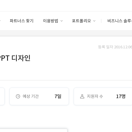
파트너스 찾기
이용방법
포트폴리오
비즈니스 솔루
이용방법
포트폴리오
엔터프라이즈
I
파트너 등급
이용후기
등록 일자 2016.12.06
안심 코드 케어
이용요금
솔루션 마켓
PPT 디자인
고객센터
스토어
7일
17명
예상 기간
지원자 수