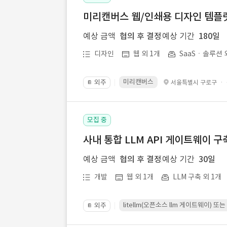
미리캔버스 웹/인쇄용 디자인 템플릿 
예상 금액
협의 후 결정
예상 기간
180일
디자인
웹 외 1개
SaaSㆍ솔루션 
미리캔버스
외주
·
서울특별시 구로구
📔
모집 중
사내 통합 LLM API 게이트웨이 구
예상 금액
협의 후 결정
예상 기간
30일
개발
웹 외 1개
LLM 구축 외 1개
litellm(오픈소스 llm 게이트웨이)
외주
📔