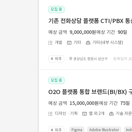
모집 중
기존 전화상담 플랫폼 CTI/PBX 
예상 금액
9,000,000원
예상 기간
90일
개발
기타
기타(내부 시스템)
외주
· 등록일자 202
경상남도 창원시 성산구
📔
모집 중
O2O 플랫폼 통합 브랜드(BI/BX) 
예상 금액
15,000,000원
예상 기간
75일
디자인 · 기획
웹 외 2개
기술 자
Figma
Adobe Illustrator
Ind
외주
📔