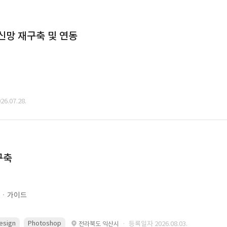
통신망 재구축 및 연동
6.07.28.
구축
문ㆍ가이드
esign
Photoshop
· 등록일자 2026.08.03.
전라북도 익산시