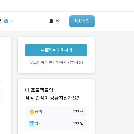
션
로그인
회원가입
유사사례 검색 AI
.
프로젝트 지원하기
‘이런 거’ 만들어본
개발 회사 있어?
로그인
하여 편리하게 이용하세요!
바로가기
내 프로젝트의
적정 견적이 궁금하신가요?
금액
??? 원
기간
??? 일