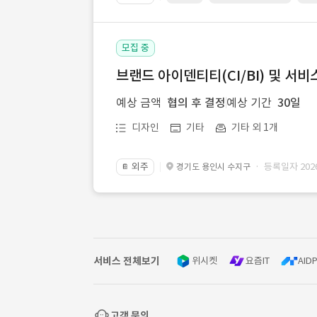
모집 중
브랜드 아이덴티티(CI/BI) 및 서비
예상 금액
협의 후 결정
예상 기간
30일
디자인
기타
기타 외 1개
외주
· 등록일자 2026.
경기도 용인시 수지구
📔
서비스 전체보기
위시켓
요즘IT
AIDP
고객 문의