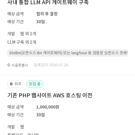
사내 통합 LLM API 게이트웨이 구축
예상 금액
협의 후 결정
예상 기간
30일
개발
웹 외 1개
LLM 구축 외 1개
litellm(오픈소스 llm 게이트웨이) 또는 langfuse 등 검증된 오픈소스 프
· 등록일자 2026.07.28.
서울특별시
외주
모집 중
📔
기존 PHP 웹사이트 AWS 호스팅 이전
예상 금액
1,000,000원
예상 기간
30일
개발
웹