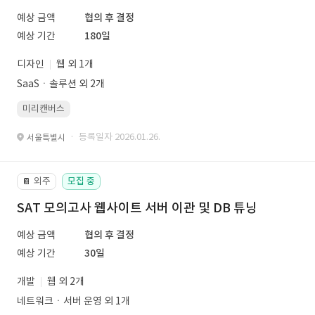
예상 금액
협의 후 결정
예상 기간
180일
디자인
웹 외 1개
SaaSㆍ솔루션 외 2개
미리캔버스
· 등록일자 2026.01.26.
서울특별시
외주
모집 중
📔
SAT 모의고사 웹사이트 서버 이관 및 DB 튜닝
예상 금액
협의 후 결정
예상 기간
30일
개발
웹 외 2개
네트워크ㆍ서버 운영 외 1개