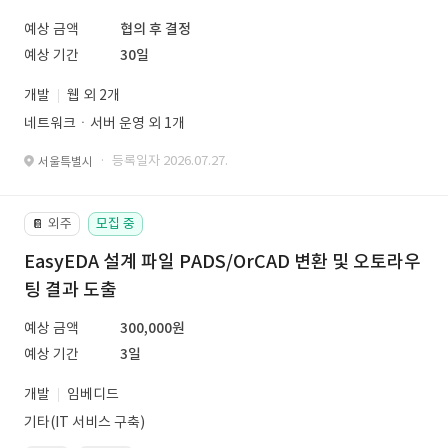
예상 금액
협의 후 결정
예상 기간
30일
개발
웹 외 2개
네트워크ㆍ서버 운영 외 1개
· 등록일자 2026.07.27.
서울특별시
외주
모집 중
📔
EasyEDA 설계 파일 PADS/OrCAD 변환 및 오토라우
팅 결과 도출
예상 금액
300,000원
예상 기간
3일
개발
임베디드
기타(IT 서비스 구축)