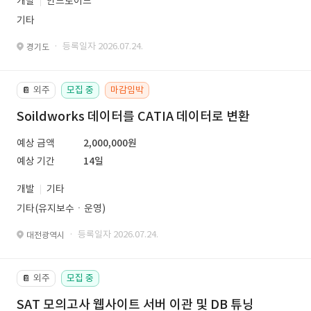
개발
안드로이드
기타
· 등록일자 2026.07.24.
경기도
외주
모집 중
마감임박
📔
Soildworks 데이터를 CATIA 데이터로 변환
예상 금액
2,000,000원
예상 기간
14일
개발
기타
기타(유지보수ㆍ운영)
· 등록일자 2026.07.24.
대전광역시
외주
모집 중
📔
SAT 모의고사 웹사이트 서버 이관 및 DB 튜닝