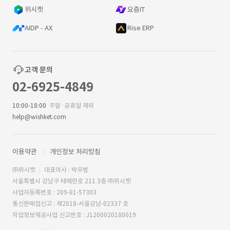
위시켓
요즘IT
AIDP - AX
Rise ERP
고객 문의
02-6925-4849
10:00-18:00
주말·공휴일 제외
help@wishket.com
이용약관
개인정보 처리방침
㈜위시켓
대표이사 : 박우범
서울특별시 강남구 테헤란로 211 3층 ㈜위시켓
사업자등록번호 : 209-81-57303
통신판매업신고 : 제2018-서울강남-02337 호
직업정보제공사업 신고번호 : J1200020180019