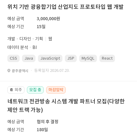
위치 기반 광융합기업 산업지도 프로토타입 웹 개발
예상 금액
3,000,000원
예상 기간
15일
개발 · 디자인 · 기획
웹
데이터 분석ㆍBI
CSS
Java
JavaScript
JSP
MySQL
React
Spring
· 등록일자 2026.07.23.
광주광역시
외주
모집 중
마감임박
📔
네트워크 전관방송 시스템 개발 파트너 모집(다양한
제안 트랙 가능)
예상 금액
협의 후 결정
예상 기간
180일