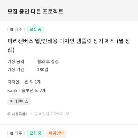
모집 중인 다른 프로젝트
외주
모집 중
📔
미리캔버스 웹/인쇄용 디자인 템플릿 정기 제작 (월 정
산)
예상 금액
협의 후 결정
예상 기간
180일
디자인
웹 외 1개
SaaSㆍ솔루션 외 2개
미리캔버스
· 등록일자 2026.01.26.
서울특별시
외주
모집 중
마감임박
📔