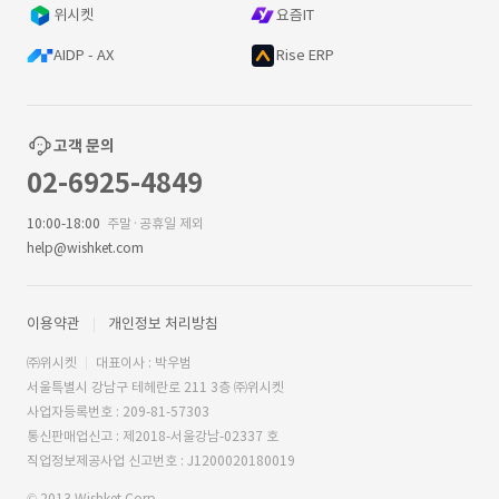
위시켓
요즘IT
AIDP - AX
Rise ERP
고객 문의
02-6925-4849
10:00-18:00
주말·공휴일 제외
help@wishket.com
이용약관
개인정보 처리방침
㈜위시켓
대표이사 : 박우범
서울특별시 강남구 테헤란로 211 3층 ㈜위시켓
사업자등록번호 : 209-81-57303
통신판매업신고 : 제2018-서울강남-02337 호
직업정보제공사업 신고번호 : J1200020180019
© 2013 Wishket Corp.