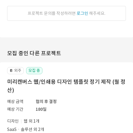
프로젝트 문의를 작성하려면
로그인
해주세요.
모집 중인 다른 프로젝트
외주
모집 중
📔
미리캔버스 웹/인쇄용 디자인 템플릿 정기 제작 (월 정
산)
예상 금액
협의 후 결정
예상 기간
180일
디자인
웹 외 1개
SaaSㆍ솔루션 외 2개