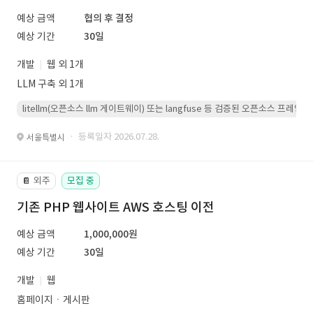
예상 금액
협의 후 결정
예상 기간
30일
개발
웹 외 1개
LLM 구축 외 1개
litellm(오픈소스 llm 게이트웨이) 또는 langfuse 등 검증된 오픈소스 프
· 등록일자 2026.07.28.
서울특별시
외주
모집 중
📔
기존 PHP 웹사이트 AWS 호스팅 이전
예상 금액
1,000,000원
예상 기간
30일
개발
웹
홈페이지ㆍ게시판