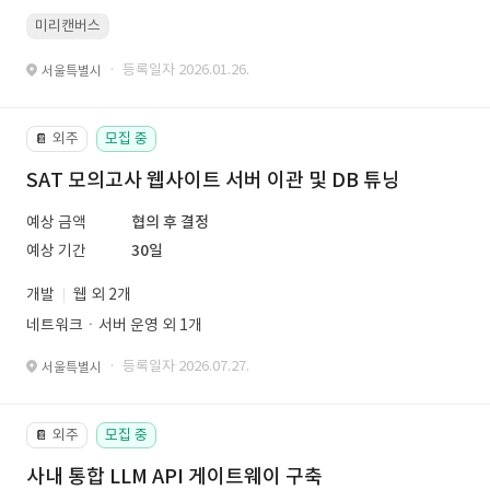
미리캔버스
· 등록일자 2026.01.26.
서울특별시
외주
모집 중
📔
SAT 모의고사 웹사이트 서버 이관 및 DB 튜닝
예상 금액
협의 후 결정
예상 기간
30일
개발
웹 외 2개
네트워크ㆍ서버 운영 외 1개
· 등록일자 2026.07.27.
서울특별시
외주
모집 중
📔
사내 통합 LLM API 게이트웨이 구축