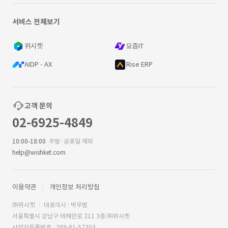
서비스 전체보기
위시켓
요즘IT
AIDP - AX
Rise ERP
고객 문의
02-6925-4849
10:00-18:00
주말·공휴일 제외
help@wishket.com
이용약관
개인정보 처리방침
㈜위시켓
대표이사 : 박우범
서울특별시 강남구 테헤란로 211 3층 ㈜위시켓
사업자등록번호 : 209-81-57303