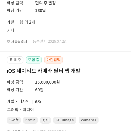
예상 금액
협의 후 결정
예상 기간
180일
개발
웹 외 2개
기타
· 등록일자 2026.07.23.
서울특별시
외주
모집 중
마감임박
📔
iOS 네이티브 카메라 필터 앱 개발
예상 금액
15,000,000원
예상 기간
60일
개발 · 디자인
iOS
그래픽ㆍ미디어
Swift
Kotlin
glsl
GPUImage
cameraX
avfoundation