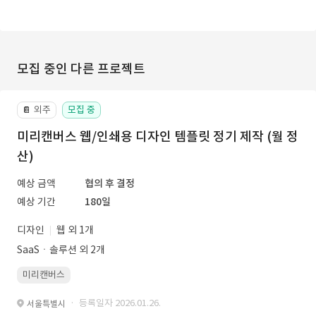
모집 중인 다른 프로젝트
외주
모집 중
📔
미리캔버스 웹/인쇄용 디자인 템플릿 정기 제작 (월 정
산)
예상 금액
협의 후 결정
예상 기간
180일
디자인
웹 외 1개
SaaSㆍ솔루션 외 2개
미리캔버스
· 등록일자 2026.01.26.
서울특별시