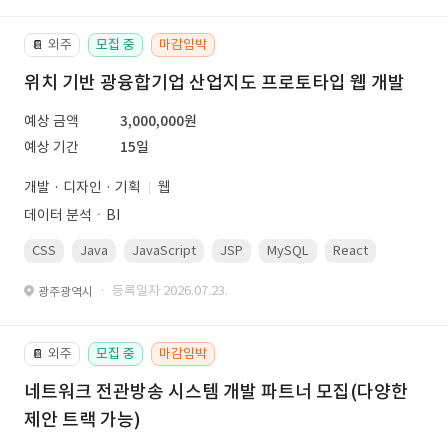
외주
모집 중
마감임박
📔
위치 기반 광융합기업 산업지도 프로토타입 웹 개발
예상 금액
3,000,000원
예상 기간
15일
개발 · 디자인 · 기획
웹
데이터 분석ㆍBI
CSS
Java
JavaScript
JSP
MySQL
React
Spring
· 등록일자 2026.07.23.
광주광역시
외주
모집 중
마감임박
📔
네트워크 전관방송 시스템 개발 파트너 모집(다양한
제안 트랙 가능)