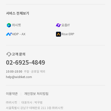
서비스 전체보기
위시켓
요즘IT
AIDP - AX
Rise ERP
고객 문의
02-6925-4849
10:00-18:00
주말·공휴일 제외
help@wishket.com
이용약관
개인정보 처리방침
㈜위시켓
대표이사 : 박우범
서울특별시 강남구 테헤란로 211 3층 ㈜위시켓