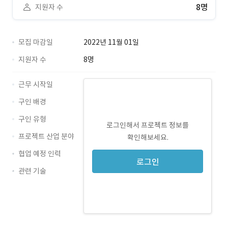
8명
지원자 수
모집 마감일
2022년 11월 01일
지원자 수
8명
근무 시작일
구인 배경
구인 유형
로그인해서 프로젝트 정보를
프로젝트 산업 분야
확인해보세요.
협업 예정 인력
로그인
관련 기술
JavaScript · 경력 무관
Java · 경력 무관
jQuery · 경력 무관
Oracle · 경력 무관
JSP · 경력 무관