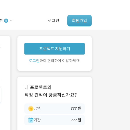
션
로그인
회원가입
유사사례 검색 AI
.
프로젝트 지원하기
‘이런 거’ 만들어본
개발 회사 있어?
로그인
하여 편리하게 이용하세요!
바로가기
내 프로젝트의
적정 견적이 궁금하신가요?
금액
??? 원
기간
??? 일