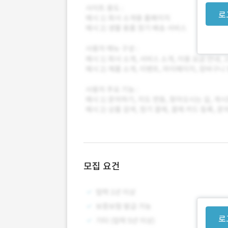
로
모집 요건
로