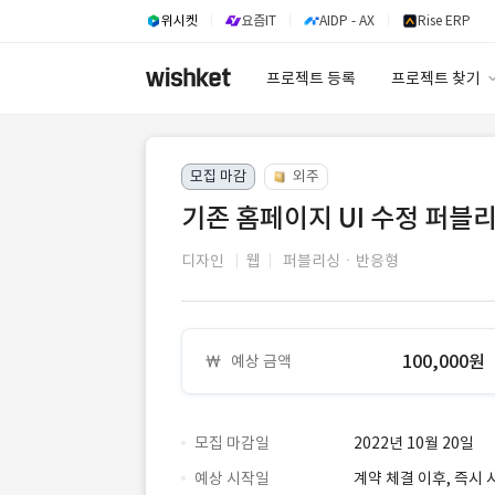
위시켓
요즘IT
AIDP - AX
Rise ERP
프로젝트 등록
프로젝트 찾기
프로젝트 찾기
모집 마감
외주
유사사례 검색 A
기존 홈페이지 UI 수정 퍼블
디자인
웹
퍼블리싱ㆍ반응형
100,000원
예상 금액
모집 마감일
2022년 10월 20일
예상 시작일
계약 체결 이후, 즉시 