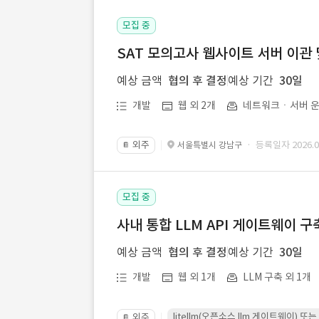
모집 중
SAT 모의고사 웹사이트 서버 이관 
예상 금액
협의 후 결정
예상 기간
30일
개발
웹 외 2개
네트워크ㆍ서버 운
외주
· 등록일자 2026.07
서울특별시 강남구
📔
모집 중
사내 통합 LLM API 게이트웨이 구
예상 금액
협의 후 결정
예상 기간
30일
개발
웹 외 1개
LLM 구축 외 1개
litellm(오픈소스 llm 게이트웨이)
외주
📔