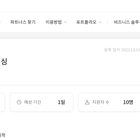
파트너스 찾기
이용방법
포트폴리오
비즈니스 솔루
이용방법
포트폴리오
엔터프라이즈
I
파트너 등급
이용후기
등록 일자 2022.10.19
안심 코드 케어
이용요금
솔루션 마켓
리싱
고객센터
스토어
1일
10명
예상 기간
지원자 수
시작