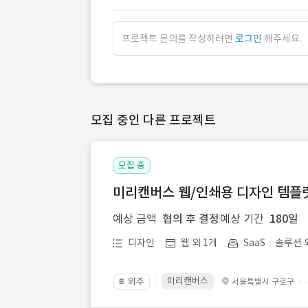
프로젝트 문의를 작성하려면
로그인
해주세요.
모집 중인 다른 프로젝트
모집 중
미리캔버스 웹/인쇄용 디자인 템플릿 
예상 금액
협의 후 결정
예상 기간
180일
디자인
웹 외 1개
SaaSㆍ솔루션 
미리캔버스
외주
·
서울특별시 구로구
📔