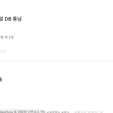
및 DB 튜닝
영 외 1개
.27.
축
 또는 langfuse 등 검증된 오픈소스 프레임워크를 기반으로 시스템을 구축
· 등록일자 2026.07.28.
서울특별시 송파구