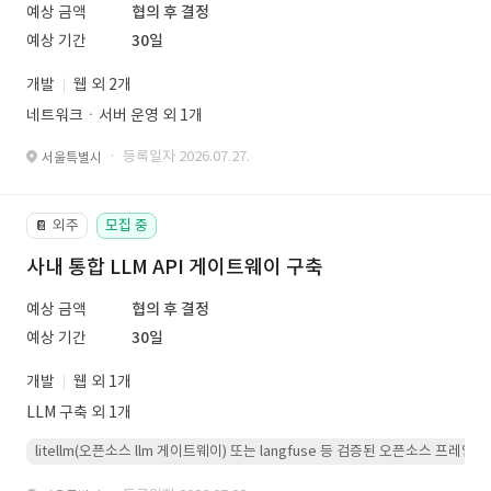
예상 금액
협의 후 결정
예상 기간
30일
개발
웹 외 2개
네트워크ㆍ서버 운영 외 1개
· 등록일자 2026.07.27.
서울특별시
외주
모집 중
📔
사내 통합 LLM API 게이트웨이 구축
예상 금액
협의 후 결정
예상 기간
30일
개발
웹 외 1개
LLM 구축 외 1개
litellm(오픈소스 llm 게이트웨이) 또는 langfuse 등 검증된 오픈소스 프