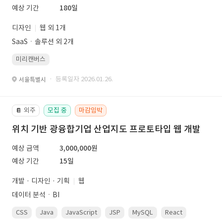
예상 기간
180일
디자인
웹 외 1개
SaaSㆍ솔루션 외 2개
미리캔버스
· 등록일자 2026.01.26.
서울특별시
외주
모집 중
마감임박
📔
위치 기반 광융합기업 산업지도 프로토타입 웹 개발
예상 금액
3,000,000원
예상 기간
15일
개발 · 디자인 · 기획
웹
데이터 분석ㆍBI
CSS
Java
JavaScript
JSP
MySQL
React
Spring