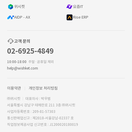
위시켓
요즘IT
AIDP - AX
Rise ERP
고객 문의
02-6925-4849
10:00-18:00
주말·공휴일 제외
help@wishket.com
이용약관
개인정보 처리방침
㈜위시켓
대표이사 : 박우범
서울특별시 강남구 테헤란로 211 3층 ㈜위시켓
사업자등록번호 : 209-81-57303
통신판매업신고 : 제2018-서울강남-02337 호
직업정보제공사업 신고번호 : J1200020180019