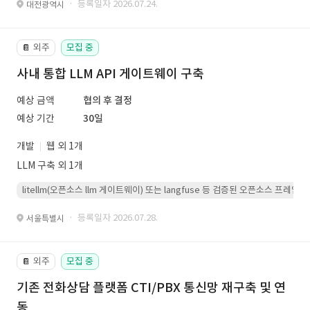
· 등록일자 2026.07.24.
대전광역시
외주
모집 중
📔
사내 통합 LLM API 게이트웨이 구축
예상 금액
협의 후 결정
예상 기간
30일
개발
웹 외 1개
LLM 구축 외 1개
litellm(오픈소스 llm 게이트웨이) 또는 langfuse 등 검증된 오픈소스 프
· 등록일자 2026.07.28.
서울특별시
외주
모집 중
📔
기존 전화상담 플랫폼 CTI/PBX 통신망 재구축 및 연
동