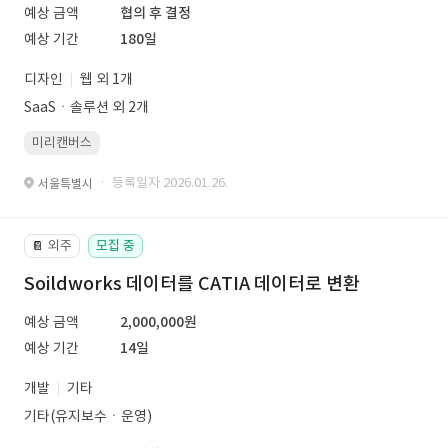
예상 금액
협의 후 결정
예상 기간
180일
디자인
웹 외 1개
SaaSㆍ솔루션 외 2개
미리캔버스
· 등록일자 2026.01.26.
서울특별시
외주
모집 중
📔
Soildworks 데이터를 CATIA 데이터로 변환
예상 금액
2,000,000원
예상 기간
14일
개발
기타
기타(유지보수ㆍ운영)