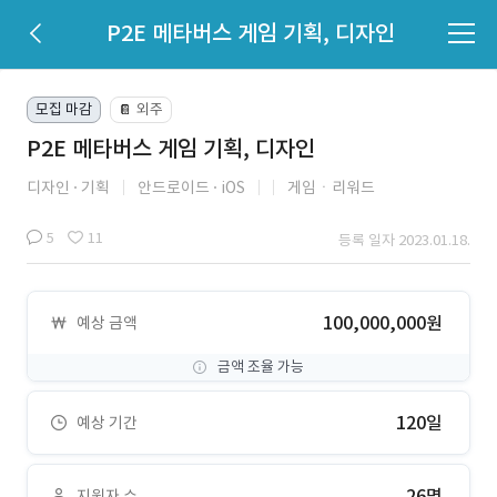
P2E 메타버스 게임 기획, 디자인
모집 마감
외주
📔
P2E 메타버스 게임 기획, 디자인
디자인
기획
안드로이드
iOS
게임ㆍ리워드
5
11
등록 일자 2023.01.18.
100,000,000원
예상 금액
금액 조율 가능
120일
예상 기간
26명
지원자 수