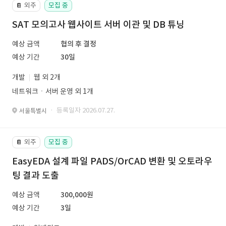
외주
모집 중
📔
SAT 모의고사 웹사이트 서버 이관 및 DB 튜닝
예상 금액
협의 후 결정
예상 기간
30일
개발
웹 외 2개
네트워크ㆍ서버 운영 외 1개
· 등록일자 2026.07.27.
서울특별시
외주
모집 중
📔
EasyEDA 설계 파일 PADS/OrCAD 변환 및 오토라우
팅 결과 도출
예상 금액
300,000원
예상 기간
3일