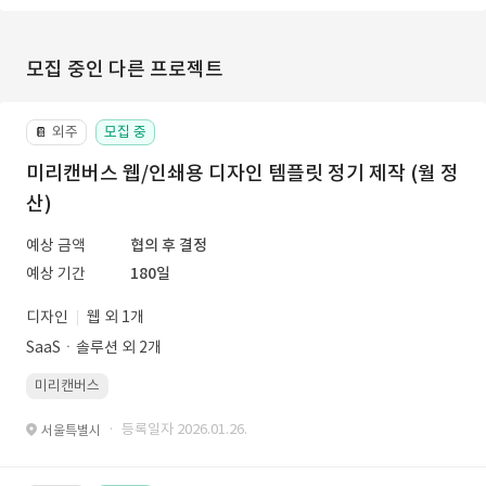
모집 중인 다른 프로젝트
외주
모집 중
📔
미리캔버스 웹/인쇄용 디자인 템플릿 정기 제작 (월 정
산)
예상 금액
협의 후 결정
예상 기간
180일
디자인
웹 외 1개
SaaSㆍ솔루션 외 2개
미리캔버스
· 등록일자 2026.01.26.
서울특별시