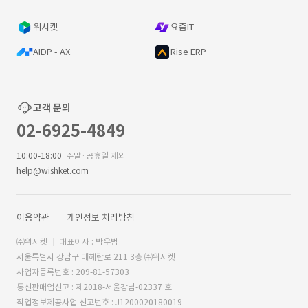
위시켓
요즘IT
AIDP - AX
Rise ERP
고객 문의
02-6925-4849
10:00-18:00
주말·공휴일 제외
help@wishket.com
이용약관
개인정보 처리방침
㈜위시켓
대표이사 : 박우범
서울특별시 강남구 테헤란로 211 3층 ㈜위시켓
사업자등록번호 : 209-81-57303
통신판매업신고 : 제2018-서울강남-02337 호
직업정보제공사업 신고번호 : J1200020180019