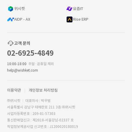
위시켓
요즘IT
AIDP - AX
Rise ERP
고객 문의
02-6925-4849
10:00-18:00
주말·공휴일 제외
help@wishket.com
이용약관
개인정보 처리방침
㈜위시켓
대표이사 : 박우범
서울특별시 강남구 테헤란로 211 3층 ㈜위시켓
사업자등록번호 : 209-81-57303
통신판매업신고 : 제2018-서울강남-02337 호
직업정보제공사업 신고번호 : J1200020180019