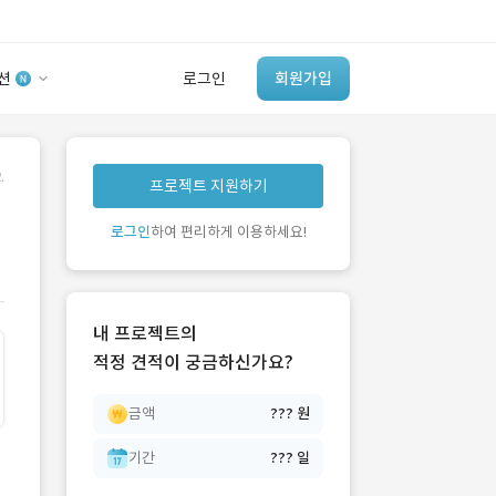
션
로그인
회원가입
유사사례 검색 AI
.
프로젝트 지원하기
‘이런 거’ 만들어본
개발 회사 있어?
로그인
하여 편리하게 이용하세요!
바로가기
내 프로젝트의
적정 견적이 궁금하신가요?
금액
??? 원
기간
??? 일