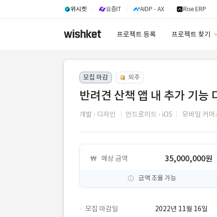
위시켓
요즘IT
AIDP - AX
Rise ERP
프로젝트 등록
프로젝트 찾기
프로젝트 찾기
모집 마감
외주
유사사례 검색 A
반려견 산책 앱 내 추가 기능 
개발
디자인
안드로이드
iOS
모바일 커머
35,000,000원
예상 금액
금액 조율 가능
모집 마감일
2022년 11월 16일