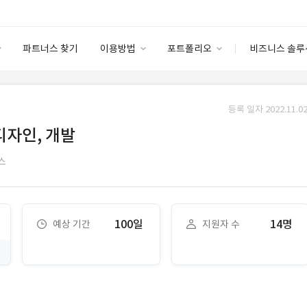
파트너스 찾기
이용방법
포트폴리오
비즈니스 솔루
이용방법
포트폴리오
엔터프라이즈
I
파트너 등급
이용후기
등록 일자 2022.11.02
안심 코드 케어
이용요금
솔루션 마켓
디자인, 개발
고객센터
스토어
스
100일
14명
예상 기간
지원자 수