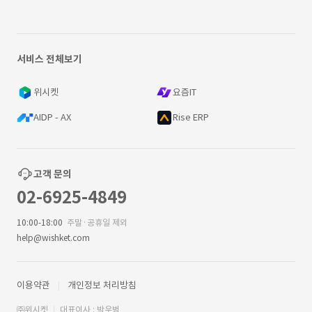
서비스 전체보기
위시켓
요즘IT
AIDP - AX
Rise ERP
고객 문의
02-6925-4849
10:00-18:00
주말·공휴일 제외
help@wishket.com
이용약관
개인정보 처리방침
㈜위시켓
대표이사 : 박우범