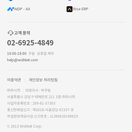
AIDP - AX
Rise ERP
고객 문의
02-6925-4849
10:00-18:00
주말·공휴일 제외
help@wishket.com
이용약관
개인정보 처리방침
㈜위시켓
대표이사 : 박우범
서울특별시 강남구 테헤란로 211 3층 ㈜위시켓
사업자등록번호 : 209-81-57303
통신판매업신고 : 제2018-서울강남-02337 호
직업정보제공사업 신고번호 : J1200020180019
© 2013 Wishket Corp.