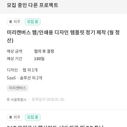
모집 중인 다른 프로젝트
외주
모집 중
📔
미리캔버스 웹/인쇄용 디자인 템플릿 정기 제작 (월 정
산)
예상 금액
협의 후 결정
예상 기간
180일
디자인
웹 외 1개
SaaSㆍ솔루션 외 2개
미리캔버스
· 등록일자 2026.01.26.
서울특별시
외주
모집 중
📔