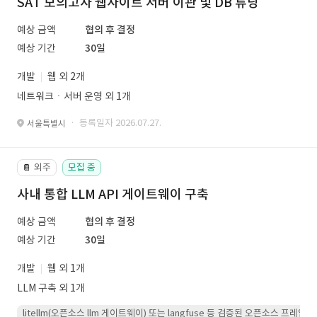
SAT 모의고사 웹사이트 서버 이관 및 DB 튜닝
예상 금액
협의 후 결정
예상 기간
30일
개발
웹 외 2개
네트워크ㆍ서버 운영 외 1개
· 등록일자 2026.07.27.
서울특별시
외주
모집 중
📔
사내 통합 LLM API 게이트웨이 구축
예상 금액
협의 후 결정
예상 기간
30일
개발
웹 외 1개
LLM 구축 외 1개
litellm(오픈소스 llm 게이트웨이) 또는 langfuse 등 검증된 오픈소스 프