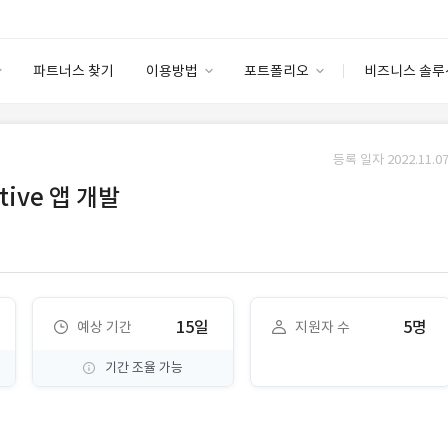
파트너스 찾기
이용방법
포트폴리오
비즈니스 솔루
이용방법
포트폴리오
엔터프라이즈
I
파트너 등급
이용후기
등록 일자 2022.11.07
안심 코드 케어
이용요금
솔루션 마켓
tive 앱 개발
고객센터
스토어
15일
5명
예상 기간
지원자 수
기간 조율 가능