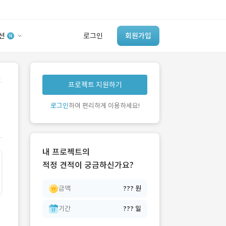
션
로그인
회원가입
유사사례 검색 AI
.
프로젝트 지원하기
‘이런 거’ 만들어본
개발 회사 있어?
로그인
하여 편리하게 이용하세요!
바로가기
내 프로젝트의
적정 견적이 궁금하신가요?
금액
??? 원
기간
??? 일