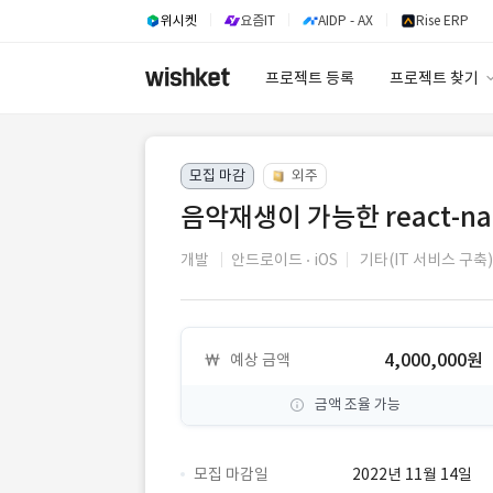
위시켓
요즘IT
AIDP - AX
Rise ERP
프로젝트 등록
프로젝트 찾기
프로젝트 찾기
모집 마감
외주
유사사례 검색 A
음악재생이 가능한 react-na
개발
안드로이드
iOS
기타(IT 서비스 구축)
4,000,000원
예상 금액
금액 조율 가능
모집 마감일
2022년 11월 14일