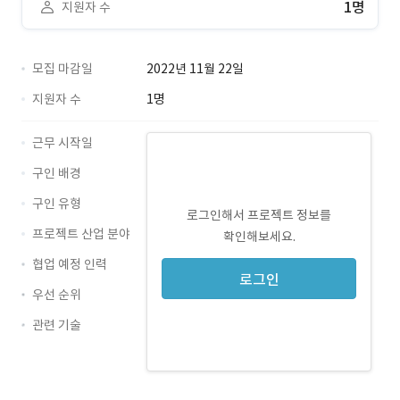
1명
지원자 수
모집 마감일
2022년 11월 22일
지원자 수
1명
근무 시작일
구인 배경
구인 유형
로그인해서 프로젝트 정보를
프로젝트 산업 분야
확인해보세요.
협업 예정 인력
로그인
우선 순위
관련 기술
PowerPoint · 경력 무관
Excel · 경력 무관
Word · 경력 무관