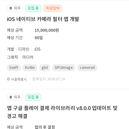
외주
모집 중
마감임박
📔
iOS 네이티브 카메라 필터 앱 개발
예상 금액
15,000,000원
예상 기간
60일
개발 · 디자인
iOS
그래픽ㆍ미디어
Swift
Kotlin
glsl
GPUImage
cameraX
avfoundation
· 등록일자 2026.07.24.
서울특별시
외주
모집 중
📔
앱 구글 플레이 결제 라이브러리 v8.0.0 업데이트 및
경고 해결
예상 금액
협의 후 결정