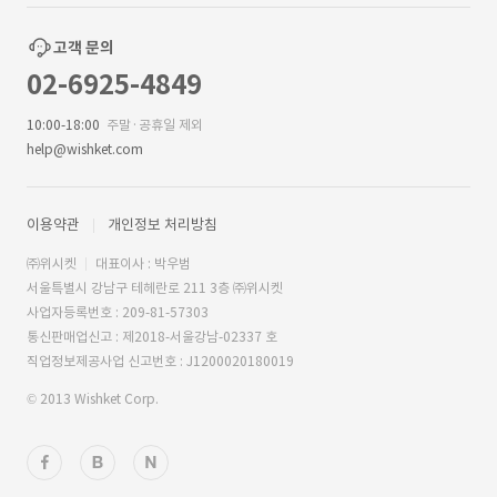
고객 문의
02-6925-4849
10:00-18:00
주말·공휴일 제외
help@wishket.com
이용약관
개인정보 처리방침
㈜위시켓
대표이사 : 박우범
서울특별시 강남구 테헤란로 211 3층 ㈜위시켓
사업자등록번호 : 209-81-57303
통신판매업신고 : 제2018-서울강남-02337 호
직업정보제공사업 신고번호 : J1200020180019
© 2013 Wishket Corp.