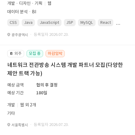
개발 · 디자인 · 기획
웹
데이터 분석ㆍBI
CSS
Java
JavaScript
JSP
MySQL
React
Spring
· 등록일자 2026.07.23.
광주광역시
외주
모집 중
마감임박
📔
네트워크 전관방송 시스템 개발 파트너 모집(다양한
제안 트랙 가능)
예상 금액
협의 후 결정
예상 기간
180일
개발
웹 외 2개
기타
· 등록일자 2026.07.23.
서울특별시