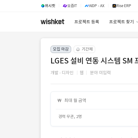
위시켓
요즘IT
AIDP - AX
Rise ERP
프로젝트 등록
프로젝트 찾기
프로젝트 찾기
모집 마감
기간제
유사사례 검색 A
LGES 설비 연동 시스템 SM 
개발
디자인
웹
분야 미입력
최대 월 금액
경력 무관, 2명