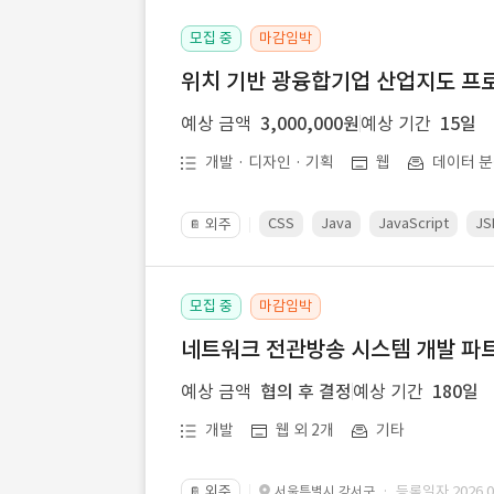
모집 중
마감임박
위치 기반 광융합기업 산업지도 프
예상 금액
3,000,000원
예상 기간
15일
개발 · 디자인 · 기획
웹
데이터 분
CSS
Java
JavaScript
JS
외주
📔
모집 중
마감임박
네트워크 전관방송 시스템 개발 파트
예상 금액
협의 후 결정
예상 기간
180일
개발
웹 외 2개
기타
외주
· 등록일자 2026.07
서울특별시 강서구
📔