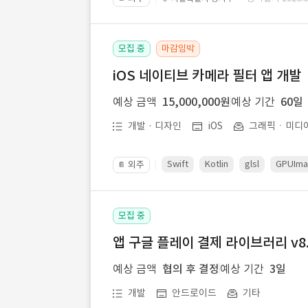
모집 중
마감임박
iOS 네이티브 카메라 필터 앱 개발
예상 금액
15,000,000원
예상 기간
60일
개발 · 디자인
iOS
그래픽ㆍ미디
Swift
Kotlin
glsl
GPUIm
외주
📔
모집 중
앱 구글 플레이 결제 라이브러리 v8.
예상 금액
협의 후 결정
예상 기간
3일
개발
안드로이드
기타