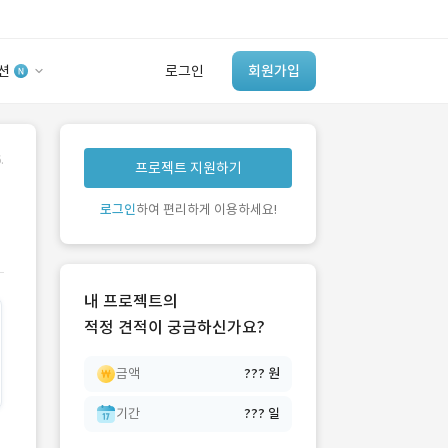
션
로그인
회원가입
유사사례 검색 AI
.
프로젝트 지원하기
‘이런 거’ 만들어본
개발 회사 있어?
로그인
하여 편리하게 이용하세요!
바로가기
내 프로젝트의
적정 견적이 궁금하신가요?
금액
??? 원
기간
??? 일