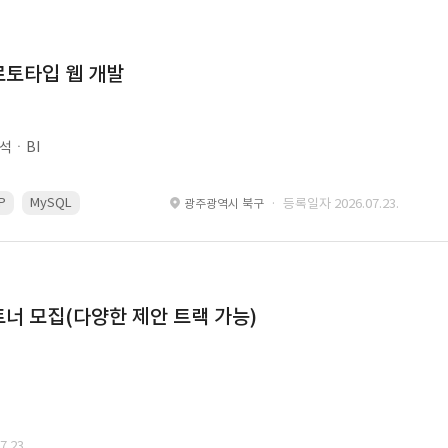
로토타입 웹 개발
석ㆍBI
P
MySQL
React
Spring
· 등록일자 2026.07.23.
광주광역시 북구
너 모집(다양한 제안 트랙 가능)
.23.