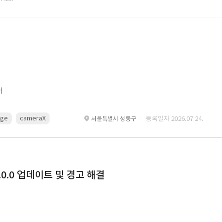
어
age
cameraX
avfoundation
Metal
Core Image
OpenGL ES
· 등록일자 2026.07.24.
서울특별시 성동구
0.0 업데이트 및 경고 해결