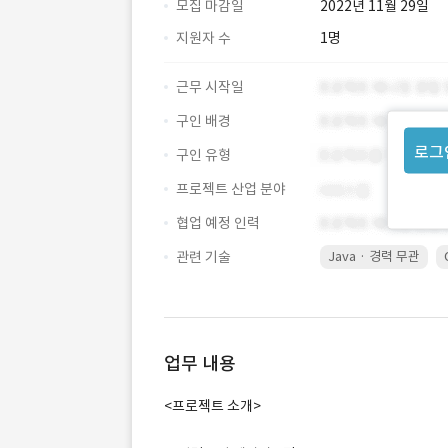
모집 마감일
2022년 11월 29일
지원자 수
1명
근무 시작일
구인 배경
로그
구인 유형
프로젝트 산업 분야
협업 예정 인력
관련 기술
Java · 경력 무관
업무 내용
<프로젝트 소개>