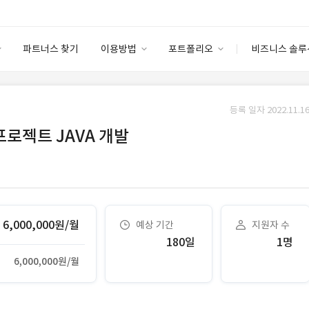
파트너스 찾기
이용방법
포트폴리오
비즈니스 솔루
이용방법
포트폴리오
엔터프라이즈
I
파트너 등급
이용후기
등록 일자 2022.11.16
안심 코드 케어
이용요금
솔루션 마켓
프로젝트 JAVA 개발
고객센터
스토어
6,000,000원/월
예상 기간
지원자 수
180일
1명
6,000,000원/월