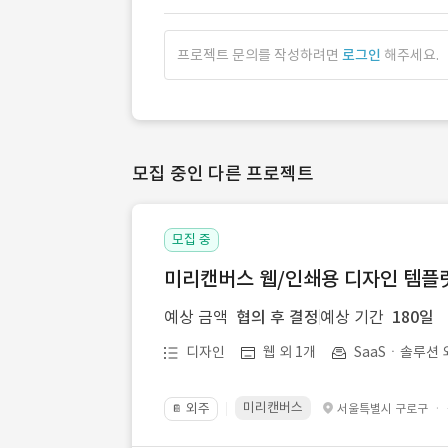
프로젝트 문의를 작성하려면
로그인
해주세요.
모집 중인 다른 프로젝트
모집 중
미리캔버스 웹/인쇄용 디자인 템플릿 
예상 금액
협의 후 결정
예상 기간
180일
디자인
웹 외 1개
SaaSㆍ솔루션 
미리캔버스
외주
·
서울특별시 구로구
📔