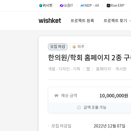
위시켓
요즘IT
AIDP - AX
Rise ERP
프로젝트 등록
프로젝트 찾기
프로젝트 찾기
모집 마감
외주
유사사례 검색 A
한의원/학회 홈페이지 2종 
개발
디자인
기획
웹
홈페이지ㆍ게시판
10,000,000원
예상 금액
금액 조율 가능
모집 마감일
2022년 12월 07일