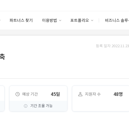
파트너스 찾기
이용방법
포트폴리오
비즈니스 솔루
이용방법
포트폴리오
엔터프라이즈
I
파트너 등급
이용후기
등록 일자 2022.11.23
안심 코드 케어
이용요금
솔루션 마켓
구축
고객센터
스토어
45일
48명
예상 기간
지원자 수
기간 조율 가능