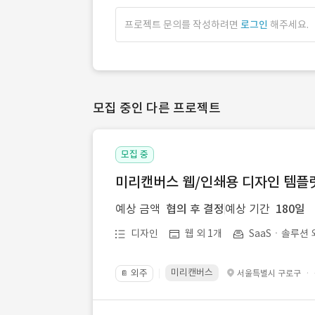
프로젝트 문의를 작성하려면
로그인
해주세요.
모집 중인 다른 프로젝트
모집 중
미리캔버스 웹/인쇄용 디자인 템플릿 
예상 금액
협의 후 결정
예상 기간
180일
디자인
웹 외 1개
SaaSㆍ솔루션 
미리캔버스
외주
·
서울특별시 구로구
📔