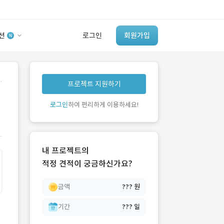
션
로그인
회원가입
유사사례 검색 AI
.
프로젝트 지원하기
‘이런 거’ 만들어본
개발 회사 있어?
로그인
하여 편리하게 이용하세요!
바로가기
내 프로젝트의
적정 견적이 궁금하신가요?
금액
??? 원
기간
??? 일