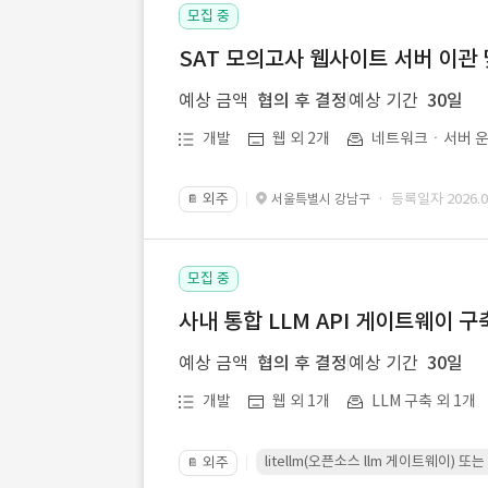
모집 중
SAT 모의고사 웹사이트 서버 이관 
예상 금액
협의 후 결정
예상 기간
30일
개발
웹 외 2개
네트워크ㆍ서버 운
외주
· 등록일자 2026.07
서울특별시 강남구
📔
모집 중
사내 통합 LLM API 게이트웨이 구
예상 금액
협의 후 결정
예상 기간
30일
개발
웹 외 1개
LLM 구축 외 1개
litellm(오픈소스 llm 게이트웨이)
외주
📔