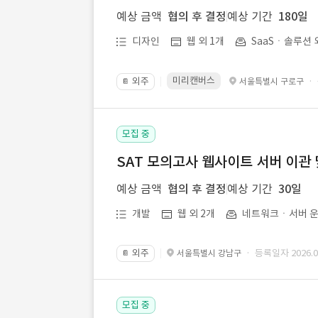
예상 금액
협의 후 결정
예상 기간
180일
디자인
웹 외 1개
SaaSㆍ솔루션 
미리캔버스
외주
·
서울특별시 구로구
📔
모집 중
SAT 모의고사 웹사이트 서버 이관 
예상 금액
협의 후 결정
예상 기간
30일
개발
웹 외 2개
네트워크ㆍ서버 운
외주
· 등록일자 2026.07
서울특별시 강남구
📔
모집 중