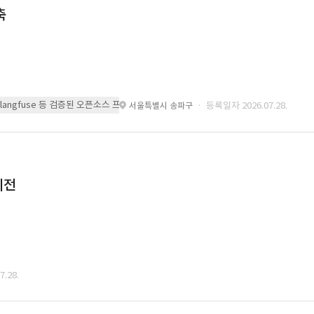
축
 또는 langfuse 등 검증된 오픈소스 프레임워크를 기반으로 시스템을 구축
· 등록일자 2026.07.28.
서울특별시 송파구
이전
.28.