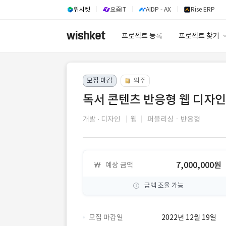
위시켓
요즘IT
AIDP - AX
Rise ERP
프로젝트 등록
프로젝트 찾기
프로젝트 찾기
모집 마감
외주
유사사례 검색 A
독서 콘텐츠 반응형 웹 디자인
개발
디자인
웹
퍼블리싱ㆍ반응형
7,000,000원
예상 금액
금액 조율 가능
모집 마감일
2022년 12월 19일