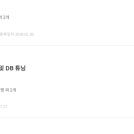
외 2개
 등록일자 2026.01.26.
및 DB 튜닝
영 외 1개
.27.