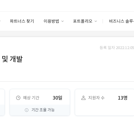
파트너스 찾기
이용방법
포트폴리오
비즈니스 솔루
이용방법
포트폴리오
엔터프라이즈
I
파트너 등급
이용후기
등록 일자 2022.12.05
안심 코드 케어
이용요금
솔루션 마켓
 및 개발
고객센터
스토어
30일
13명
예상 기간
지원자 수
기간 조율 가능