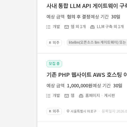
사내 통합 LLM API 게이트웨이 구
예상 금액
협의 후 결정
예상 기간
30일
개발
웹 외 1개
LLM 구축 외 1개
litellm(오픈소스 llm 게이트웨이)
외주
📔
모집 중
기존 PHP 웹사이트 AWS 호스팅 
예상 금액
1,000,000원
예상 기간
30일
개발
웹
홈페이지ㆍ게시판
외주
· 등록일자 2026.07
서울특별시 마포구
📔