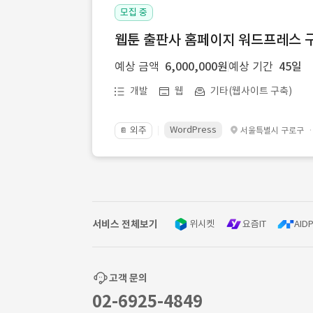
모집 중
웹툰 출판사 홈페이지 워드프레스 구
예상 금액
6,000,000원
예상 기간
45일
개발
웹
기타(웹사이트 구축)
WordPress
외주
서울특별시 구로구
📔
서비스 전체보기
위시켓
요즘IT
AIDP
고객 문의
02-6925-4849