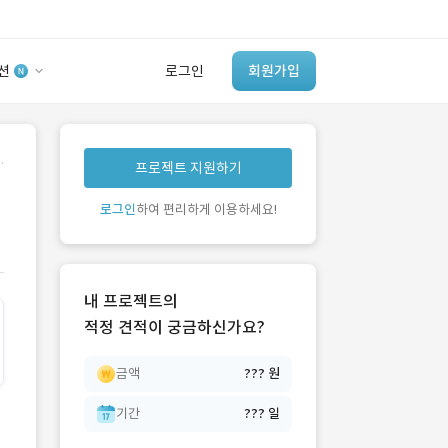
션
로그인
회원가입
유사사례 검색 AI
.
프로젝트 지원하기
‘이런 거’ 만들어본
개발 회사 있어?
로그인
하여 편리하게 이용하세요!
바로가기
내 프로젝트의
적정 견적이 궁금하신가요?
금액
??? 원
기간
??? 일