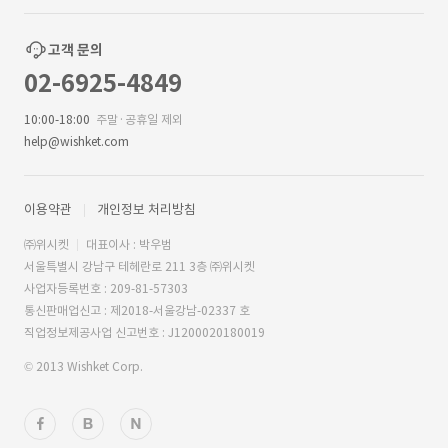
고객 문의
02-6925-4849
10:00-18:00
주말·공휴일 제외
help@wishket.com
이용약관
개인정보 처리방침
㈜위시켓
대표이사 : 박우범
서울특별시 강남구 테헤란로 211 3층 ㈜위시켓
사업자등록번호 : 209-81-57303
통신판매업신고 : 제2018-서울강남-02337 호
직업정보제공사업 신고번호 : J1200020180019
© 2013 Wishket Corp.