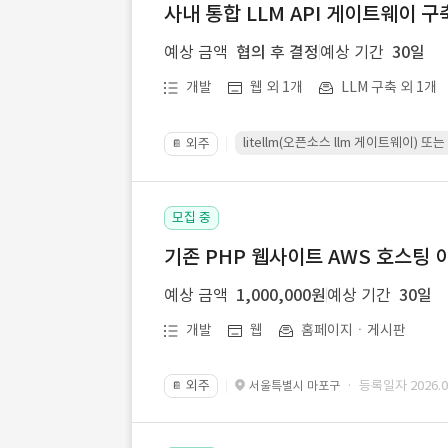
사내 통합 LLM API 게이트웨이 구
예상 금액
협의 후 결정
예상 기간
30일
개발
웹 외 1개
LLM 구축 외 1개
litellm(오픈소스 llm 게이트웨이)
외주
📔
모집 중
기존 PHP 웹사이트 AWS 호스팅 
예상 금액
1,000,000원
예상 기간
30일
개발
웹
홈페이지ㆍ게시판
외주
· 등록일자 2026.07
서울특별시 마포구
📔