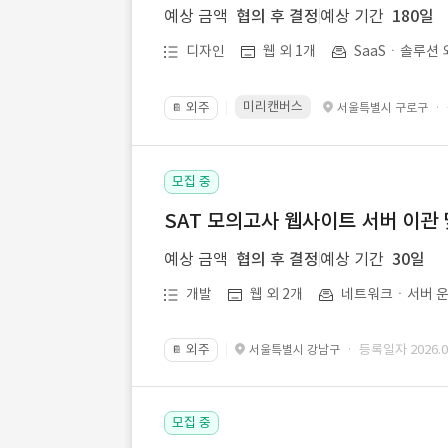
예상 금액
협의 후 결정
예상 기간
180일
디자인
웹 외 1개
SaaSㆍ솔루션 
미리캔버스
외주
·
서울특별시 구로구
📔
모집 중
SAT 모의고사 웹사이트 서버 이관 
예상 금액
협의 후 결정
예상 기간
30일
개발
웹 외 2개
네트워크ㆍ서버 운
외주
· 등록일자 2026.07
서울특별시 강남구
📔
모집 중