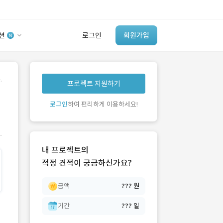
션
로그인
회원가입
유사사례 검색 AI
.
프로젝트 지원하기
‘이런 거’ 만들어본
개발 회사 있어?
로그인
하여 편리하게 이용하세요!
바로가기
내 프로젝트의
적정 견적이 궁금하신가요?
금액
??? 원
기간
??? 일