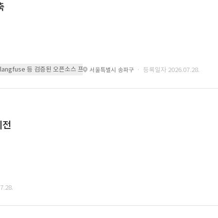
축
 또는 langfuse 등 검증된 오픈소스 프레임워크를 기반으로 시스템을 구축
· 등록일자 2026.07.28.
서울특별시 송파구
이전
.28.