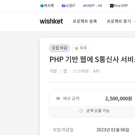
위시켓
요즘IT
AIDP - AX
Rise ERP
프로젝트 등록
프로젝트 찾기
프로젝트 찾기
모집 마감
외주
유사사례 검색 A
PHP 기반 웹에 S통신사 서비스
개발
웹
스크래핑ㆍAPI
2,500,000원
예상 금액
금액 조율 가능
모집 마감일
2023년 01월 06일