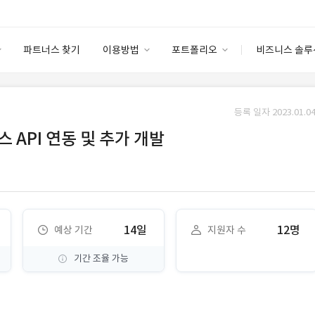
파트너스 찾기
이용방법
포트폴리오
비즈니스 솔루
이용방법
포트폴리오
엔터프라이즈
I
파트너 등급
이용후기
등록 일자 2023.01.04
안심 코드 케어
이용요금
솔루션 마켓
 API 연동 및 추가 개발
고객센터
스토어
14일
12명
예상 기간
지원자 수
기간 조율 가능