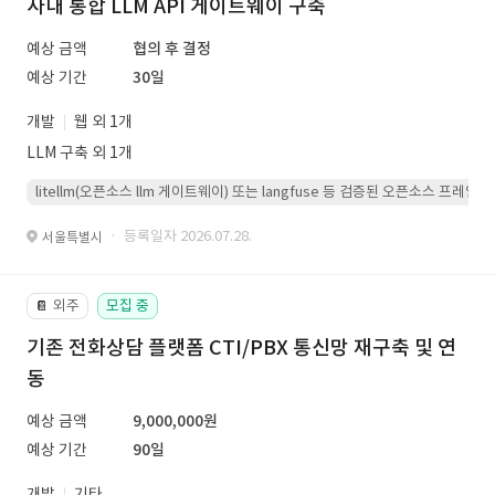
사내 통합 LLM API 게이트웨이 구축
예상 금액
협의 후 결정
예상 기간
30일
개발
웹 외 1개
LLM 구축 외 1개
litellm(오픈소스 llm 게이트웨이) 또는 langfuse 등 검증된 오픈소스 프
· 등록일자 2026.07.28.
서울특별시
외주
모집 중
📔
기존 전화상담 플랫폼 CTI/PBX 통신망 재구축 및 연
동
예상 금액
9,000,000원
예상 기간
90일
개발
기타