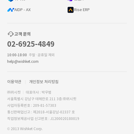
AIDP - AX
Rise ERP
고객 문의
02-6925-4849
10:00-18:00
주말·공휴일 제외
help@wishket.com
이용약관
개인정보 처리방침
㈜위시켓
대표이사 : 박우범
서울특별시 강남구 테헤란로 211 3층 ㈜위시켓
사업자등록번호 : 209-81-57303
통신판매업신고 : 제2018-서울강남-02337 호
직업정보제공사업 신고번호 : J1200020180019
© 2013 Wishket Corp.