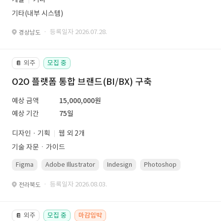
기타(내부 시스템)
· 등록일자 2026.07.28.
경상남도
외주
모집 중
📔
O2O 플랫폼 통합 브랜드(BI/BX) 구축
예상 금액
15,000,000원
예상 기간
75일
디자인 · 기획
웹 외 2개
기술 자문ㆍ가이드
Figma
Adobe Illustrator
Indesign
Photoshop
· 등록일자 2026.08.03.
전라북도
외주
모집 중
마감임박
📔