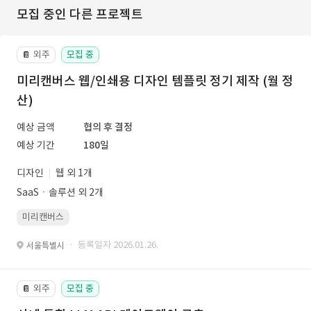
모집 중인 다른 프로젝트
외주
모집 중
📔
미리캔버스 웹/인쇄용 디자인 템플릿 정기 제작 (월 정
산)
예상 금액
협의 후 결정
예상 기간
180일
디자인
웹 외 1개
SaaSㆍ솔루션 외 2개
미리캔버스
· 등록일자 2026.01.26.
서울특별시
외주
모집 중
📔