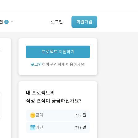
션
로그인
회원가입
유사사례 검색 AI
.
프로젝트 지원하기
‘이런 거’ 만들어본
개발 회사 있어?
로그인
하여 편리하게 이용하세요!
바로가기
내 프로젝트의
적정 견적이 궁금하신가요?
금액
??? 원
기간
??? 일