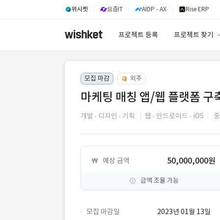
위시켓
요즘IT
AIDP - AX
Rise ERP
프로젝트 등록
프로젝트 찾기
프로젝트 찾기
모집 마감
외주
유사사례 검색 A
마케팅 매칭 앱/웹 플랫폼 구
개발
디자인
기획
웹
안드로이드
iOS
중
50,000,000원
예상 금액
금액 조율 가능
모집 마감일
2023년 01월 13일