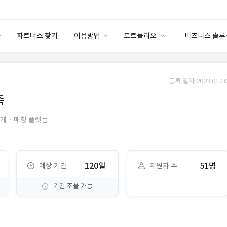
파트너스 찾기
이용방법
포트폴리오
비즈니스 솔루
이용방법
포트폴리오
엔터프라이즈
I
파트너 등급
이용후기
등록 일자 2023.01.10
안심 코드 케어
이용요금
솔루션 마켓
축
고객센터
스토어
개ㆍ매칭 플랫폼
120일
51명
예상 기간
지원자 수
기간 조율 가능