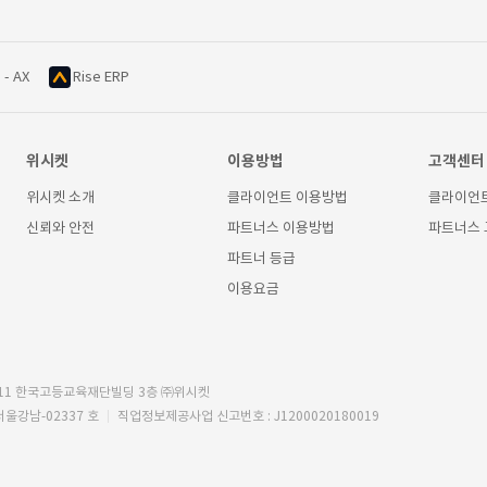
 - AX
Rise ERP
위시켓
이용방법
고객센터
위시켓 소개
클라이언트 이용방법
클라이언
신뢰와 안전
파트너스 이용방법
파트너스
파트너 등급
이용요금
11 한국고등교육재단빌딩 3층 ㈜위시켓
서울강남-02337 호
직업정보제공사업 신고번호 : J1200020180019