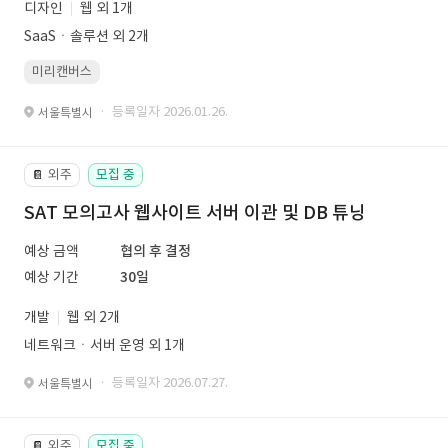
디자인
웹 외 1개
SaaSㆍ솔루션 외 2개
미리캔버스
· 등록일자 2026.01.26.
서울특별시
외주
모집 중
📔
SAT 모의고사 웹사이트 서버 이관 및 DB 튜닝
예상 금액
협의 후 결정
예상 기간
30일
개발
웹 외 2개
네트워크ㆍ서버 운영 외 1개
· 등록일자 2026.07.27.
서울특별시
외주
모집 중
📔