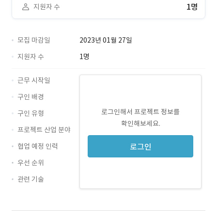
1명
지원자 수
모집 마감일
2023년 01월 27일
지원자 수
1명
근무 시작일
구인 배경
로그인해서 프로젝트 정보를
구인 유형
확인해보세요.
프로젝트 산업 분야
협업 예정 인력
로그인
우선 순위
관련 기술
Git · 경력 무관
junit · 경력 무관