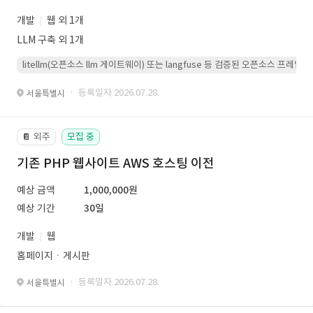
개발
웹 외 1개
LLM 구축 외 1개
litellm(오픈소스 llm 게이트웨이) 또는 langfuse 등 검증된 오픈소스 프
· 등록일자 2026.07.28.
서울특별시
외주
모집 중
📔
기존 PHP 웹사이트 AWS 호스팅 이전
예상 금액
1,000,000원
예상 기간
30일
개발
웹
홈페이지ㆍ게시판
· 등록일자 2026.07.28.
서울특별시