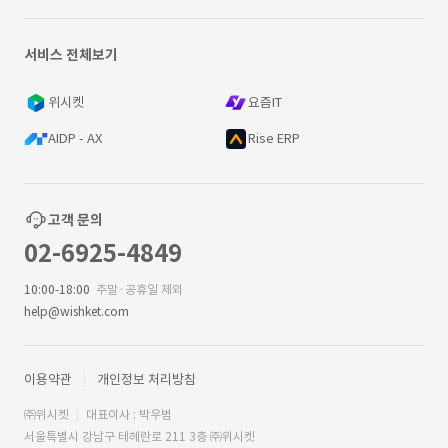
서비스 전체보기
위시켓
요즘IT
AIDP - AX
Rise ERP
고객 문의
02-6925-4849
10:00-18:00
주말·공휴일 제외
help@wishket.com
이용약관
개인정보 처리방침
㈜위시켓
대표이사 : 박우범
서울특별시 강남구 테헤란로 211 3층 ㈜위시켓