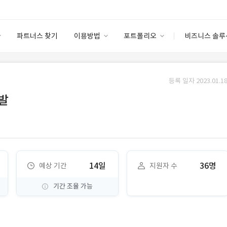
파트너스 찾기
이용방법
포트폴리오
비즈니스 솔루
이용방법
포트폴리오
엔터프라이즈
I
파트너 등급
이용후기
등록 일자 2023.01.18
안심 코드 케어
이용요금
솔루션 마켓
발
고객센터
스토어
14일
36명
예상 기간
지원자 수
기간 조율 가능