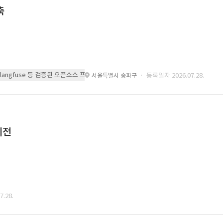
축
 또는 langfuse 등 검증된 오픈소스 프레임워크를 기반으로 시스템을 구축
· 등록일자 2026.07.28.
서울특별시 송파구
이전
.28.