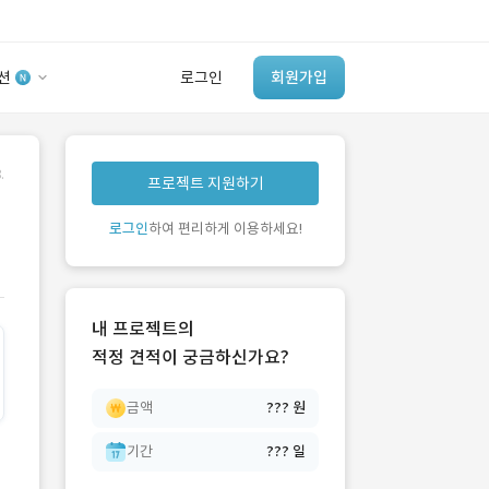
션
로그인
회원가입
유사사례 검색 AI
.
프로젝트 지원하기
‘이런 거’ 만들어본
개발 회사 있어?
로그인
하여 편리하게 이용하세요!
바로가기
내 프로젝트의
적정 견적이 궁금하신가요?
금액
??? 원
기간
??? 일