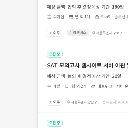
예상 금액
협의 후 결정
예상 기간
180일
디자인
웹 외 1개
SaaSㆍ솔루션 
미리캔버스
외주
·
서울특별시 구로구
📔
모집 중
SAT 모의고사 웹사이트 서버 이관 
예상 금액
협의 후 결정
예상 기간
30일
개발
웹 외 2개
네트워크ㆍ서버 운
외주
· 등록일자 2026.07
서울특별시 강남구
📔
모집 중