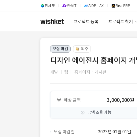
위시켓
요즘IT
AIDP - AX
Rise ERP
프로젝트 등록
프로젝트 찾기
프로젝트 찾기
모집 마감
외주
유사사례 검색 A
디자인 에이전시 홈페이지 개
개발
웹
홈페이지ㆍ게시판
3,000,000원
예상 금액
금액 조율 가능
모집 마감일
2023년 02월 01일