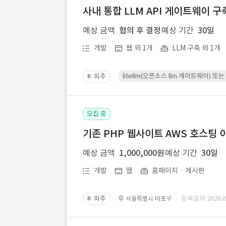
사내 통합 LLM API 게이트웨이 구
예상 금액
협의 후 결정
예상 기간
30일
개발
웹 외 1개
LLM 구축 외 1개
litellm(오픈소스 llm 게이트웨이)
외주
📔
모집 중
기존 PHP 웹사이트 AWS 호스팅 
예상 금액
1,000,000원
예상 기간
30일
개발
웹
홈페이지ㆍ게시판
외주
· 등록일자 2026.07
서울특별시 마포구
📔