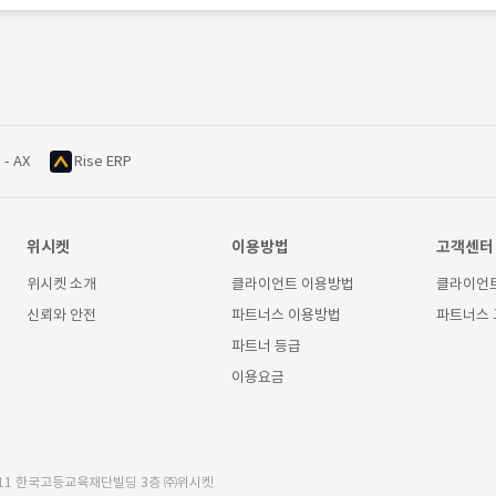
 - AX
Rise ERP
위시켓
이용방법
고객센터
위시켓 소개
클라이언트 이용방법
클라이언
신뢰와 안전
파트너스 이용방법
파트너스
파트너 등급
이용요금
11 한국고등교육재단빌딩 3층 ㈜위시켓