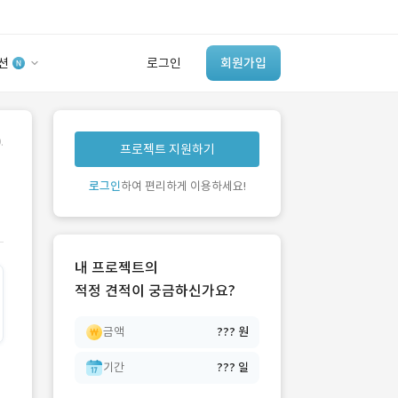
션
로그인
회원가입
유사사례 검색 AI
.
프로젝트 지원하기
‘이런 거’ 만들어본
개발 회사 있어?
로그인
하여 편리하게 이용하세요!
바로가기
내 프로젝트의
적정 견적이 궁금하신가요?
금액
??? 원
기간
??? 일