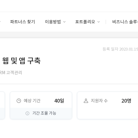
파트너스 찾기
이용방법
포트폴리오
비즈니스 솔루
이용방법
포트폴리오
엔터프라이즈
I
파트너 등급
이용후기
등록 일자 2023.01.19
안심 코드 케어
이용요금
솔루션 마켓
 웹 및 앱 구축
고객센터
스토어
RM 고객관리
40일
20명
예상 기간
지원자 수
기간 조율 가능