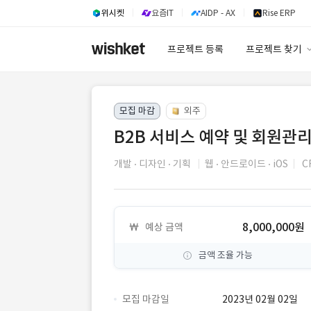
위시켓
요즘IT
AIDP - AX
Rise ERP
프로젝트 등록
프로젝트 찾기
프로젝트 찾기
모집 마감
외주
유사사례 검색 A
B2B 서비스 예약 및 회원관리
개발
디자인
기획
웹
안드로이드
iOS
C
8,000,000원
예상 금액
금액 조율 가능
모집 마감일
2023년 02월 02일