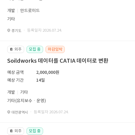
개발
안드로이드
기타
· 등록일자 2026.07.24.
경기도
외주
모집 중
마감임박
📔
Soildworks 데이터를 CATIA 데이터로 변환
예상 금액
2,000,000원
예상 기간
14일
개발
기타
기타(유지보수ㆍ운영)
· 등록일자 2026.07.24.
대전광역시
외주
모집 중
📔