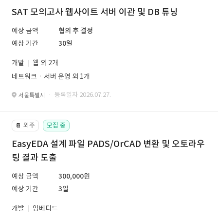
SAT 모의고사 웹사이트 서버 이관 및 DB 튜닝
예상 금액
협의 후 결정
예상 기간
30일
개발
웹 외 2개
네트워크ㆍ서버 운영 외 1개
· 등록일자 2026.07.27.
서울특별시
외주
모집 중
📔
EasyEDA 설계 파일 PADS/OrCAD 변환 및 오토라우
팅 결과 도출
예상 금액
300,000원
예상 기간
3일
개발
임베디드