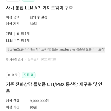
사내 통합 LLM API 게이트웨이 구축
예상 금액
협의 후 결정
예상 기간
30일
개발
웹 외 1개
LLM 구축 외 1개
litellm(오픈소스 llm 게이트웨이) 또는 langfuse 등 검증된 오픈소스 프
· 등록일자 2026.07.28.
서울특별시
외주
모집 중
📔
기존 전화상담 플랫폼 CTI/PBX 통신망 재구축 및 연
동
예상 금액
9,000,000원
예상 기간
90일