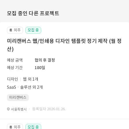
모집 중인 다른 프로젝트
외주
모집 중
📔
미리캔버스 웹/인쇄용 디자인 템플릿 정기 제작 (월 정
산)
예상 금액
협의 후 결정
예상 기간
180일
디자인
웹 외 1개
SaaSㆍ솔루션 외 2개
미리캔버스
· 등록일자 2026.01.26.
서울특별시
외주
모집 중
📔