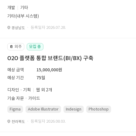
개발
기타
기타(내부 시스템)
· 등록일자 2026.07.28.
경상남도
외주
모집 중
📔
O2O 플랫폼 통합 브랜드(BI/BX) 구축
예상 금액
15,000,000원
예상 기간
75일
디자인 · 기획
웹 외 2개
기술 자문ㆍ가이드
Figma
Adobe Illustrator
Indesign
Photoshop
· 등록일자 2026.08.03.
전라북도