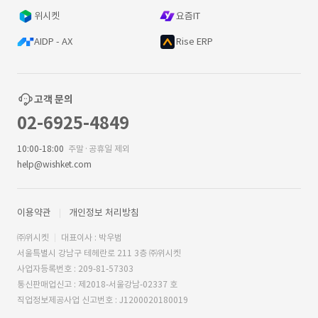
위시켓
요즘IT
AIDP - AX
Rise ERP
고객 문의
02-6925-4849
10:00-18:00
주말·공휴일 제외
help@wishket.com
이용약관
개인정보 처리방침
㈜위시켓
대표이사 : 박우범
서울특별시 강남구 테헤란로 211 3층 ㈜위시켓
사업자등록번호 : 209-81-57303
통신판매업신고 : 제2018-서울강남-02337 호
직업정보제공사업 신고번호 : J1200020180019