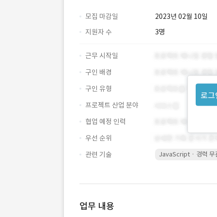
모집 마감일
2023년 02월 10일
지원자 수
3명
근무 시작일
구인 배경
구인 유형
로그
프로젝트 산업 분야
협업 예정 인력
우선 순위
관련 기술
JavaScript · 경력 
업무 내용