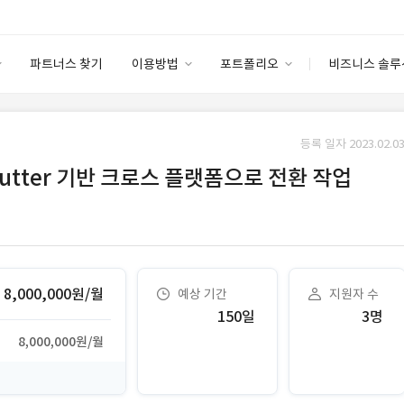
파트너스 찾기
이용방법
포트폴리오
비즈니스 솔루
이용방법
포트폴리오
엔터프라이즈
I
파트너 등급
이용후기
등록 일자 2023.02.03
안심 코드 케어
이용요금
솔루션 마켓
utter 기반 크로스 플랫폼으로 전환 작업
고객센터
스토어
8,000,000원/월
예상 기간
지원자 수
150일
3명
8,000,000원/월