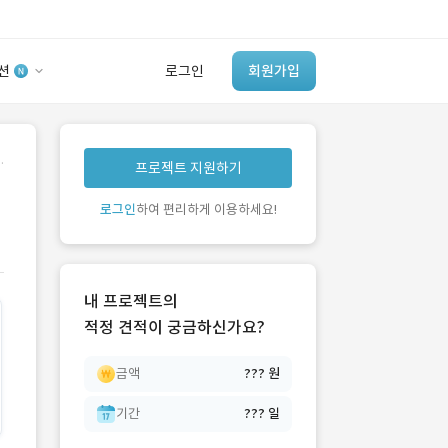
션
로그인
회원가입
유사사례 검색 AI
.
프로젝트 지원하기
‘이런 거’ 만들어본
개발 회사 있어?
로그인
하여 편리하게 이용하세요!
바로가기
내 프로젝트의
적정 견적이 궁금하신가요?
금액
??? 원
기간
??? 일