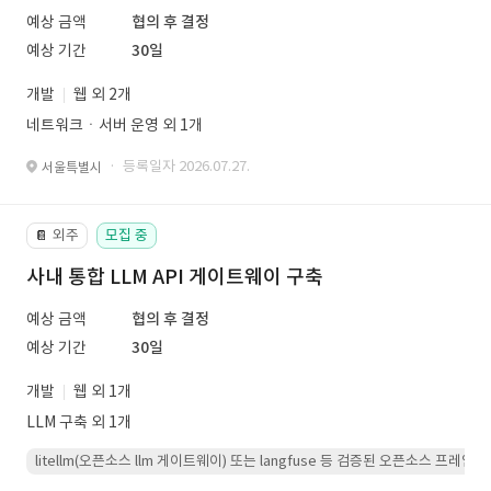
예상 금액
협의 후 결정
예상 기간
30일
개발
웹 외 2개
네트워크ㆍ서버 운영 외 1개
· 등록일자 2026.07.27.
서울특별시
외주
모집 중
📔
사내 통합 LLM API 게이트웨이 구축
예상 금액
협의 후 결정
예상 기간
30일
개발
웹 외 1개
LLM 구축 외 1개
litellm(오픈소스 llm 게이트웨이) 또는 langfuse 등 검증된 오픈소스 프