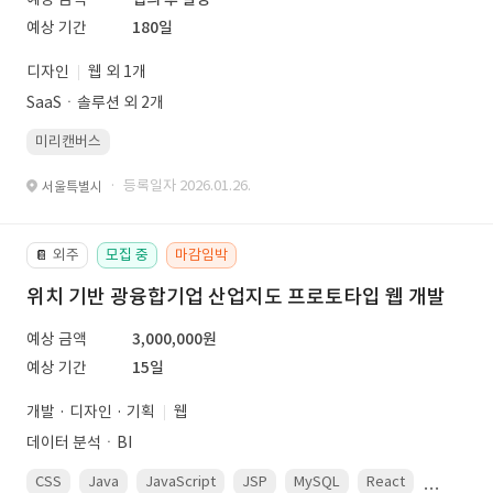
예상 기간
180일
디자인
웹 외 1개
SaaSㆍ솔루션 외 2개
미리캔버스
· 등록일자 2026.01.26.
서울특별시
외주
모집 중
마감임박
📔
위치 기반 광융합기업 산업지도 프로토타입 웹 개발
예상 금액
3,000,000원
예상 기간
15일
개발 · 디자인 · 기획
웹
데이터 분석ㆍBI
CSS
Java
JavaScript
JSP
MySQL
React
Spring