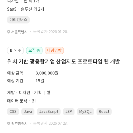
디자인
웹 외 1개
SaaSㆍ솔루션 외 2개
미리캔버스
· 등록일자 2026.01.26.
서울특별시
외주
모집 중
마감임박
📔
위치 기반 광융합기업 산업지도 프로토타입 웹 개발
예상 금액
3,000,000원
예상 기간
15일
개발 · 디자인 · 기획
웹
데이터 분석ㆍBI
CSS
Java
JavaScript
JSP
MySQL
React
Spring
· 등록일자 2026.07.23.
광주광역시