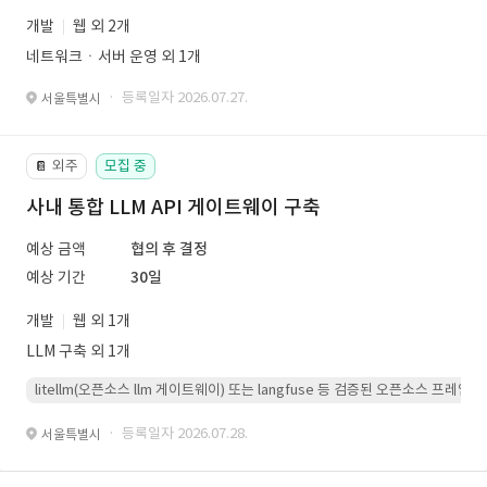
개발
웹 외 2개
네트워크ㆍ서버 운영 외 1개
· 등록일자 2026.07.27.
서울특별시
외주
모집 중
📔
사내 통합 LLM API 게이트웨이 구축
예상 금액
협의 후 결정
예상 기간
30일
개발
웹 외 1개
LLM 구축 외 1개
litellm(오픈소스 llm 게이트웨이) 또는 langfuse 등 검증된 오픈소스 프
· 등록일자 2026.07.28.
서울특별시