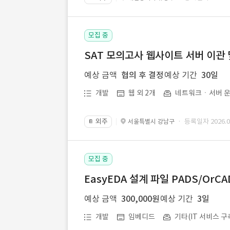
모집 중
SAT 모의고사 웹사이트 서버 이관 
예상 금액
협의 후 결정
예상 기간
30일
개발
웹 외 2개
네트워크ㆍ서버 운
외주
· 등록일자 2026.07
서울특별시 강남구
📔
모집 중
EasyEDA 설계 파일 PADS/Or
예상 금액
300,000원
예상 기간
3일
개발
임베디드
기타(IT 서비스 구