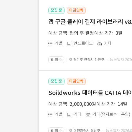
모집 중
마감임박
앱 구글 플레이 결제 라이브러리 v8.
예상 금액
협의 후 결정
예상 기간
3일
개발
안드로이드
기타
외주
· 등록일자 2026.
경기도 안양시 만안구
📔
모집 중
마감임박
Soildworks 데이터를 CATIA 
예상 금액
2,000,000원
예상 기간
14일
개발
기타
기타(유지보수ㆍ운영)
외주
· 등록일자 2026.07
대전광역시 유성구
📔