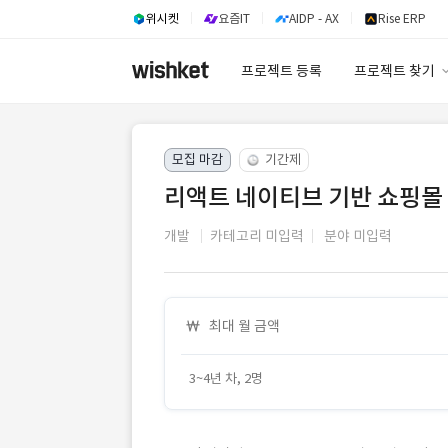
위시켓
요즘IT
AIDP - AX
Rise ERP
프로젝트 등록
프로젝트 찾기
프로젝트 찾기
모집 마감
기간제
유사사례 검색 A
리액트 네이티브 기반 쇼핑몰 
개발
카테고리 미입력
분야 미입력
최대 월 금액
3~4년 차, 2명