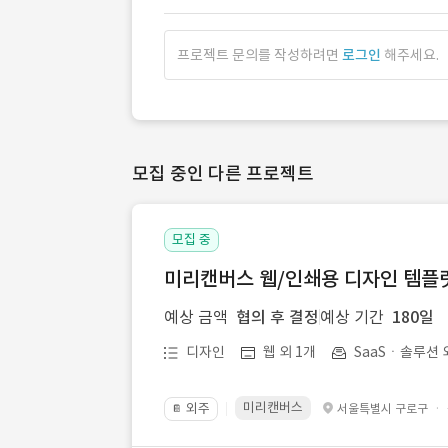
프로젝트 문의를 작성하려면
로그인
해주세요.
모집 중인 다른 프로젝트
모집 중
미리캔버스 웹/인쇄용 디자인 템플릿 
예상 금액
협의 후 결정
예상 기간
180일
디자인
웹 외 1개
SaaSㆍ솔루션 
미리캔버스
외주
·
서울특별시 구로구
📔