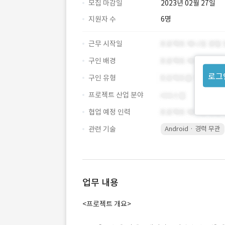
모집 마감일
2023년 02월 27일
지원자 수
6명
근무 시작일
구인 배경
로그
구인 유형
프로젝트 산업 분야
협업 예정 인력
관련 기술
Android · 경력 무관
업무 내용
<프로젝트 개요>