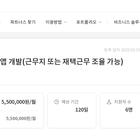
파트너스 찾기
이용방법
포트폴리오
비즈니스 솔루
이용방법
포트폴리오
엔터프라이즈
I
파트너 등급
이용후기
등록 일자 2023.02.15
안심 코드 케어
이용요금
솔루션 마켓
앱 개발(근무지 또는 재택근무 조율 가능)
고객센터
스토어
5,500,000원/월
예상 기간
지원자 수
120일
6명
5,500,000원/월