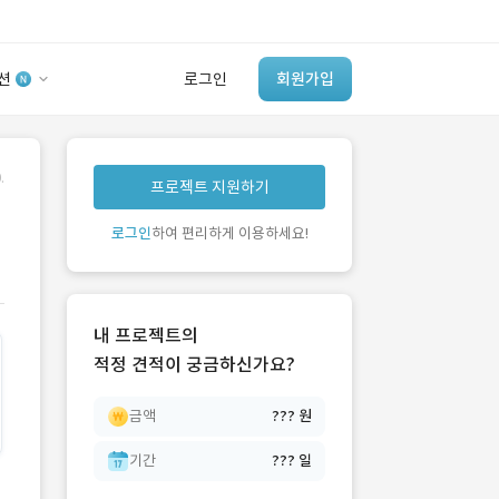
션
로그인
회원가입
유사사례 검색 AI
.
프로젝트 지원하기
‘이런 거’ 만들어본
개발 회사 있어?
로그인
하여 편리하게 이용하세요!
바로가기
내 프로젝트의
적정 견적이 궁금하신가요?
금액
??? 원
기간
??? 일