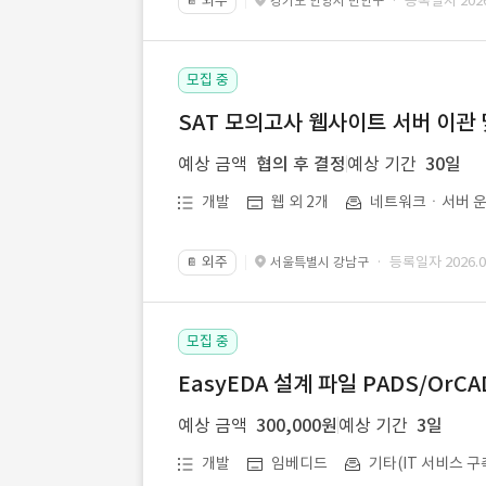
외주
· 등록일자 2026.
경기도 안양시 만안구
📔
모집 중
SAT 모의고사 웹사이트 서버 이관 
예상 금액
협의 후 결정
예상 기간
30일
개발
웹 외 2개
네트워크ㆍ서버 운
외주
· 등록일자 2026.07
서울특별시 강남구
📔
모집 중
EasyEDA 설계 파일 PADS/Or
예상 금액
300,000원
예상 기간
3일
개발
임베디드
기타(IT 서비스 구