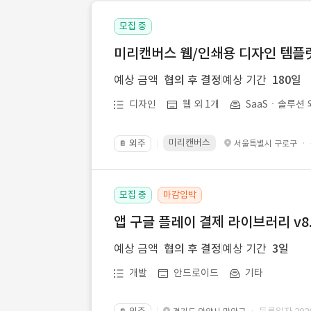
모집 중
미리캔버스 웹/인쇄용 디자인 템플릿 
예상 금액
협의 후 결정
예상 기간
180일
디자인
웹 외 1개
SaaSㆍ솔루션 
미리캔버스
외주
·
서울특별시 구로구
📔
모집 중
마감임박
앱 구글 플레이 결제 라이브러리 v8.
예상 금액
협의 후 결정
예상 기간
3일
개발
안드로이드
기타