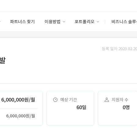
파트너스 찾기
이용방법
포트폴리오
비즈니스 솔루
이용방법
포트폴리오
엔터프라이즈
I
파트너 등급
이용후기
등록 일자 2023.02.20
안심 코드 케어
이용요금
솔루션 마켓
개발
고객센터
스토어
6,000,000원/월
예상 기간
지원자 수
60일
0명
6,000,000원/월