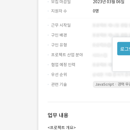
모집 마감일
2023년 03월 06일
지원자 수
0명
근무 시작일
구인 배경
구인 유형
로그
프로젝트 산업 분야
협업 예정 인력
우선 순위
관련 기술
JavaScript · 경력 
업무 내용
<프로젝트 개요>