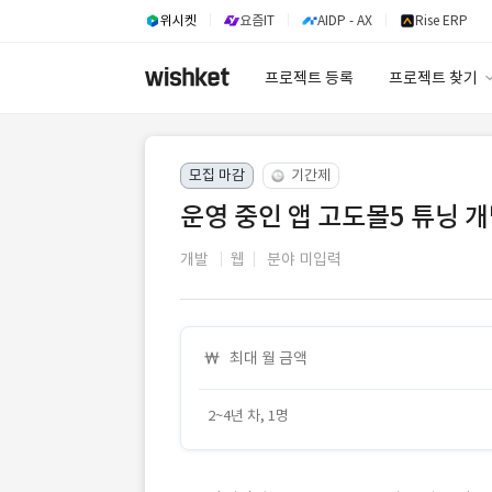
위시켓
요즘IT
AIDP - AX
Rise ERP
프로젝트 등록
프로젝트 찾기
프로젝트 찾기
모집 마감
기간제
유사사례 검색 A
운영 중인 앱 고도몰5 튜닝 
개발
웹
분야 미입력
최대 월 금액
2~4년 차, 1명