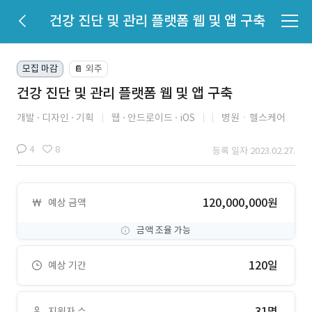
건강 진단 및 관리 플랫폼 웹 및 앱 구축
모집 마감
외주
📔
건강 진단 및 관리 플랫폼 웹 및 앱 구축
개발
디자인
기획
웹
안드로이드
iOS
병원ㆍ헬스케어
4
8
등록 일자 2023.02.27.
120,000,000원
예상 금액
금액 조율 가능
120일
예상 기간
31명
지원자 수