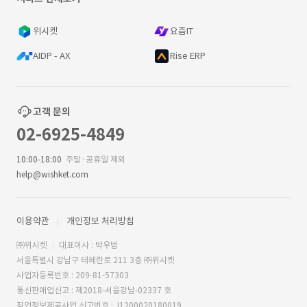
위시켓
요즘IT
AIDP - AX
Rise ERP
고객 문의
02-6925-4849
10:00-18:00
주말·공휴일 제외
help@wishket.com
이용약관
개인정보 처리방침
㈜위시켓
대표이사 : 박우범
서울특별시 강남구 테헤란로 211 3층 ㈜위시켓
사업자등록번호 : 209-81-57303
통신판매업신고 : 제2018-서울강남-02337 호
직업정보제공사업 신고번호 : J1200020180019