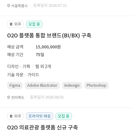
· 등록일자 2026.07.31.
서울특별시
외주
모집 중
📔
O2O 플랫폼 통합 브랜드(BI/BX) 구축
예상 금액
15,000,000원
예상 기간
75일
디자인 · 기획
웹 외 2개
기술 자문ㆍ가이드
Figma
Adobe Illustrator
Indesign
Photoshop
· 등록일자 2026.08.03.
전라북도
외주
프라이빗 매칭
모집 중
📔
O2O 의료관광 플랫폼 신규 구축