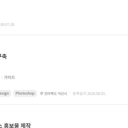
6.07.28.
구축
문ㆍ가이드
esign
Photoshop
· 등록일자 2026.08.03.
전라북도 익산시
스 홍보물 제작