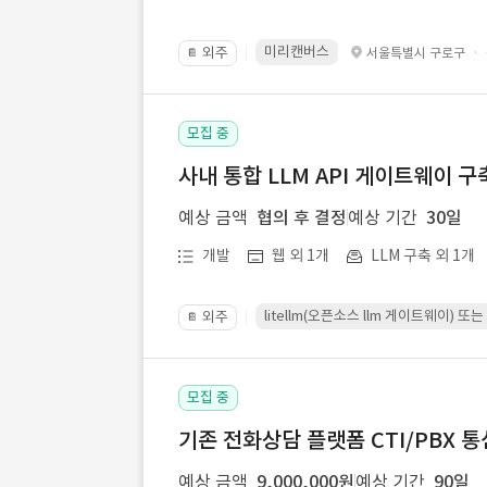
미리캔버스
외주
·
서울특별시 구로구
📔
모집 중
사내 통합 LLM API 게이트웨이 구
예상 금액
협의 후 결정
예상 기간
30일
개발
웹 외 1개
LLM 구축 외 1개
litellm(오픈소스 llm 게이트웨이)
외주
📔
모집 중
기존 전화상담 플랫폼 CTI/PBX 
예상 금액
9,000,000원
예상 기간
90일