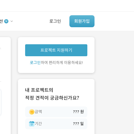
션
로그인
회원가입
유사사례 검색 AI
.
프로젝트 지원하기
‘이런 거’ 만들어본
개발 회사 있어?
로그인
하여 편리하게 이용하세요!
바로가기
내 프로젝트의
적정 견적이 궁금하신가요?
금액
??? 원
기간
??? 일