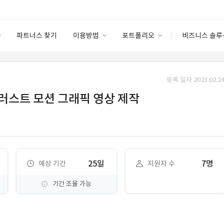
파트너스 찾기
이용방법
포트폴리오
비즈니스 솔루
이용방법
포트폴리오
엔터프라이즈
I
파트너 등급
이용후기
등록 일자 2023.02.24
안심 코드 케어
이용요금
솔루션 마켓
러스트 모션 그래픽 영상 제작
고객센터
스토어
25일
7명
예상 기간
지원자 수
기간 조율 가능