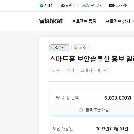
위시켓
요즘IT
AIDP - AX
Rise ERP
프로젝트 등록
프로젝트 찾기
프로젝트 찾기
모집 마감
외주
유사사례 검색 A
스마트홈 보안솔루션 홍보 일
디자인
기타
그래픽ㆍ미디어
5,000,000원
예상 금액
금액 조율 가능
모집 마감일
2023년 03월 01일