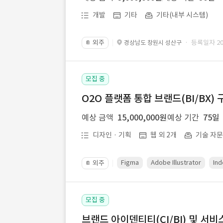
개발
기타
기타(내부 시스템)
외주
· 등록일자 202
경상남도 창원시 성산구
📔
모집 중
O2O 플랫폼 통합 브랜드(BI/BX) 
예상 금액
15,000,000원
예상 기간
75일
디자인 · 기획
웹 외 2개
기술 자
Figma
Adobe Illustrator
Ind
외주
📔
모집 중
브랜드 아이덴티티(CI/BI) 및 서비