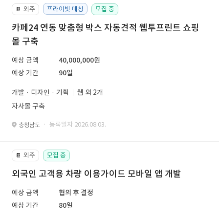
외주
프라이빗 매칭
모집 중
📔
카페24 연동 맞춤형 박스 자동견적 웹투프린트 쇼핑
몰 구축
예상 금액
40,000,000원
예상 기간
90일
개발 · 디자인 · 기획
웹 외 2개
자사몰 구축
· 등록일자 2026.08.03.
충청남도
외주
모집 중
📔
외국인 고객용 차량 이용가이드 모바일 앱 개발
예상 금액
협의 후 결정
예상 기간
80일