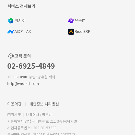
서비스 전체보기
위시켓
요즘IT
AIDP - AX
Rise ERP
고객 문의
02-6925-4849
10:00-18:00
주말·공휴일 제외
help@wishket.com
이용약관
개인정보 처리방침
㈜위시켓
대표이사 : 박우범
서울특별시 강남구 테헤란로 211 3층 ㈜위시켓
사업자등록번호 : 209-81-57303
통신판매업신고 : 제2018-서울강남-02337 호