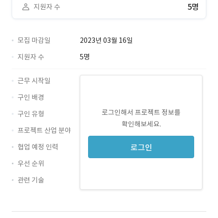
5명
지원자 수
모집 마감일
2023년 03월 16일
지원자 수
5명
근무 시작일
구인 배경
로그인해서 프로젝트 정보를
구인 유형
확인해보세요.
프로젝트 산업 분야
협업 예정 인력
로그인
우선 순위
관련 기술
unity3d · 경력 무관
3dmax · 경력 무관