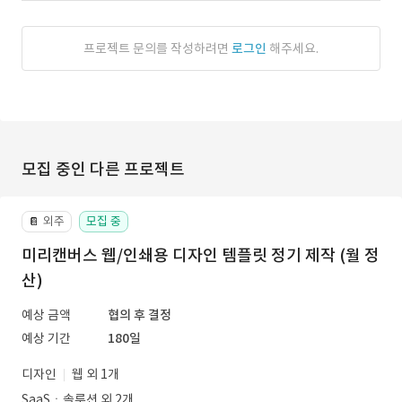
프로젝트 문의를 작성하려면
로그인
해주세요.
모집 중인 다른 프로젝트
외주
모집 중
📔
미리캔버스 웹/인쇄용 디자인 템플릿 정기 제작 (월 정
산)
예상 금액
협의 후 결정
예상 기간
180일
디자인
웹 외 1개
SaaSㆍ솔루션 외 2개