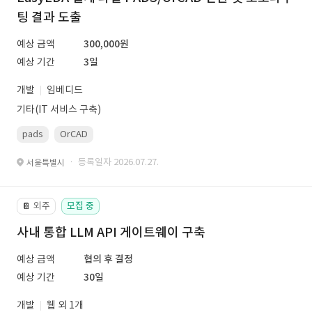
팅 결과 도출
예상 금액
300,000원
예상 기간
3일
개발
임베디드
기타(IT 서비스 구축)
pads
OrCAD
· 등록일자 2026.07.27.
서울특별시
외주
모집 중
📔
사내 통합 LLM API 게이트웨이 구축
예상 금액
협의 후 결정
예상 기간
30일
개발
웹 외 1개